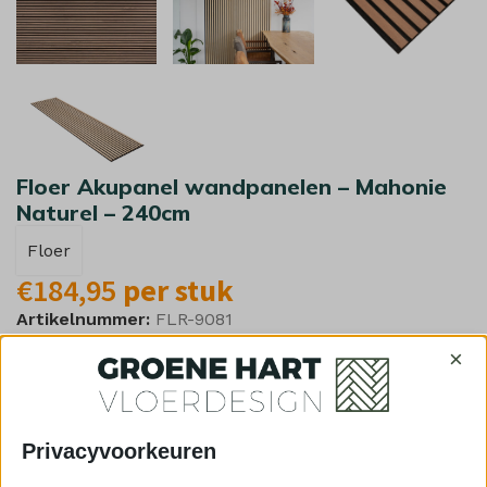
Floer Akupanel wandpanelen – Mahonie
Naturel – 240cm
Floer
€
184,95
per stuk
Artikelnummer:
FLR-9081
Floer Akupanel wandpanelen – Mahonie Naturel – 240cm:
×
Floer Floer Akupanel in Bruin. Ideaal voor akoestiek en stijl in
elke ruimte. Makkelijk te installeren en duurzaam.
Privacyvoorkeuren
Vul het aantal wandpanelen in wat je nodigt
hebt in