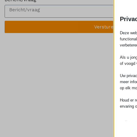
Priva
Versturen
Deze webs
functiona
verbetere
Als u jon
of voogd 
Uw privac
meer info
op elk mo
Houd er r
ervaring 
Essen
Essent
correc