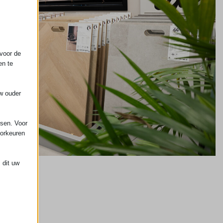
voor de
en te
uw ouder
ssen. Voor
oorkeuren
 dit uw
 de
ming van