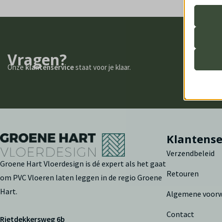
de geb
Analy
_iub_cs
Statis
Vragen?
bezoek
amelia
Onze
klantenservice
staat voor je klaar.
amelia
Marke
googtra
_clsk
Market
gepers
mhcook
_ga
websit
PHPSE
_ga_*
woocom
Klantense
_gid
Ander
_clck
Deze c
woocom
_hjsess
Verzendbeleid
categor
Groene Hart Vloerdesign is dé expert als het gaat
_fbc
wordpre
sbjs_cu
Retouren
om PVC Vloeren laten leggen in de regio Groene
_fbp
wordpre
sbjs_cu
Hart.
Algemene voor
_gcl_au
_dd_s
wordpre
sbjs_fir
_gcl_a
amp_*
wp_woo
Contact
sbjs_fi
Rietdekkersweg 6b