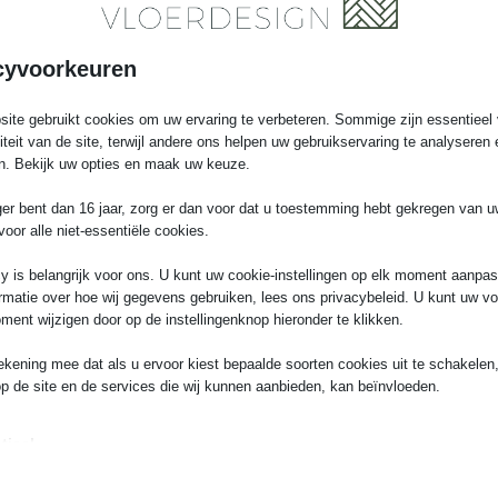
cyvoorkeuren
ite gebruikt cookies om uw ervaring te verbeteren. Sommige zijn essentieel 
liteit van de site, terwijl andere ons helpen uw gebruikservaring te analyseren 
n. Bekijk uw opties en maak uw keuze.
ger bent dan 16 jaar, zorg er dan voor dat u toestemming hebt gekregen van 
voor alle niet-essentiële cookies.
y is belangrijk voor ons. U kunt uw cookie-instellingen op elk moment aanpa
rmatie over hoe wij gegevens gebruiken, lees ons privacybeleid. U kunt uw v
ment wijzigen door op de instellingenknop hieronder te klikken.
ekening mee dat als u ervoor kiest bepaalde soorten cookies uit te schakelen,
Maak een afspraak
op de site en de services die wij kunnen aanbieden, kan beïnvloeden.
tieel
iële cookies en services bieden basisfunctionaliteit en zijn noodzakelijk voor
te werking van de website. Deze cookies en services vereisen geen toestem