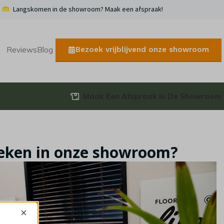
Langskomen in de showroom? Maak een afspraak!
Bezoek vrijblijvend onze showroom
Reviews
Blog
Maak Een Afspraak In De Showroom
oeken in onze showroom?
×