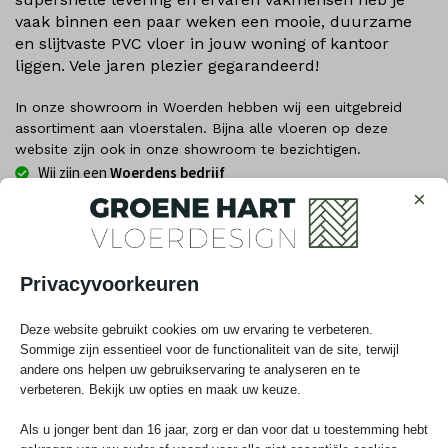
vaak binnen een paar weken een mooie, duurzame
en slijtvaste PVC vloer in jouw woning of kantoor
liggen. Vele jaren plezier gegarandeerd!
In onze showroom in Woerden hebben wij een uitgebreid
assortiment aan vloerstalen. Bijna alle vloeren op deze
website zijn ook in onze showroom te bezichtigen.
Wij zijn een
Woerdens bedrijf
×
Al 15+ jaar
specialist in de regio
De
allerbeste
prijs/kwaliteitverhouding
Tot
25 jaar Garantie
Privacyvoorkeuren
Legservice
beschikbaar
Deze website gebruikt cookies om uw ervaring te verbeteren.
Sommige zijn essentieel voor de functionaliteit van de site, terwijl
andere ons helpen uw gebruikservaring te analyseren en te
📅 Kies hieronder eenvoudig je datum
verbeteren. Bekijk uw opties en maak uw keuze.
Als u jonger bent dan 16 jaar, zorg er dan voor dat u toestemming hebt