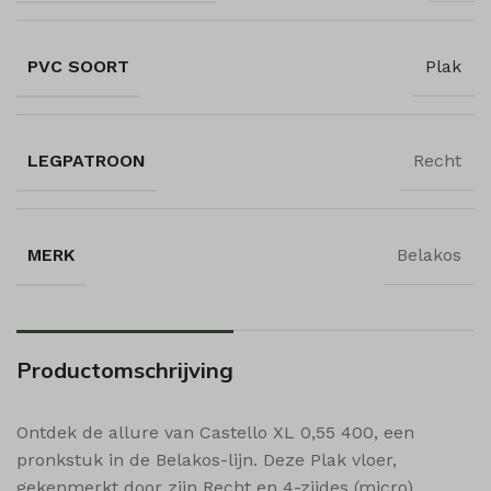
popupShow
shop_per_page
PVC SOORT
Plak
shop_per_row
shop_view
ssm_au_c
LEGPATROON
Recht
wishlist_cleared_time
woodmart_compare_list
woodmart_recently_viewed_products
MERK
Belakos
woodmart_wishlist_count
woodmart_wishlist_products
Productomschrijving
Ontdek de allure van Castello XL 0,55 400, een
pronkstuk in de Belakos-lijn. Deze Plak vloer,
gekenmerkt door zijn Recht en 4-zijdes (micro),