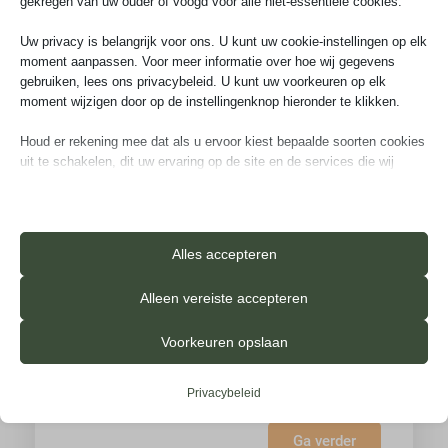
gekregen van uw ouder of voogd voor alle niet-essentiële cookies.
augustus
2026
Uw privacy is belangrijk voor ons. U kunt uw cookie-instellingen op elk
ma
di
wo
do
vr
za
zo
moment aanpassen. Voor meer informatie over hoe wij gegevens
gebruiken, lees ons privacybeleid. U kunt uw voorkeuren op elk
27
28
29
30
31
1
2
moment wijzigen door op de instellingenknop hieronder te klikken.
3
4
5
6
7
8
9
Houd er rekening mee dat als u ervoor kiest bepaalde soorten cookies
uit te schakelen, dit uw ervaring op de site en de services die wij
10
11
12
13
14
15
16
kunnen aanbieden, kan beïnvloeden.
17
18
19
20
21
22
23
Essentieel
Essentiële cookies en services bieden basisfunctionaliteit en zijn
Alles accepteren
24
25
26
27
28
29
30
noodzakelijk voor de correcte werking van de website. Deze
cookies en services vereisen geen toestemming van de gebruiker
Alleen vereiste accepteren
31
1
2
3
4
5
6
volgens de AVG.
Details weergeven
Voorkeuren opslaan
Analyses
_iub_cs-*
Statistiekcookies verzamelen gebruiksinformatie, waardoor we
Privacybeleid
inzicht krijgen in hoe onze bezoekers met onze website omgaan.
ameliaRangeFuture
Details weergeven
Ga verder