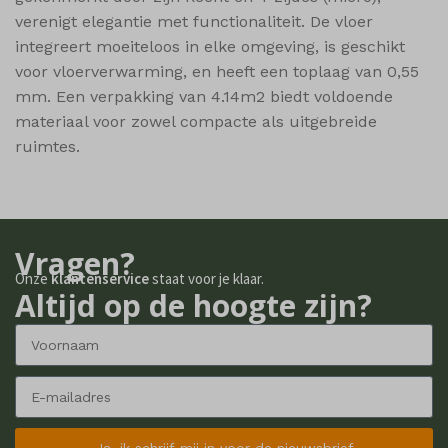
verenigt elegantie met functionaliteit. De vloer
integreert moeiteloos in elke omgeving, is geschikt
voor vloerverwarming, en heeft een toplaag van 0,55
mm. Een verpakking van 4.14m2 biedt voldoende
materiaal voor zowel compacte als uitgebreide
ruimtes.
Vragen?
Onze
klantenservice
staat voor je klaar.
Altijd op de hoogte zijn?
Ja, ik schrijf mij in voor de nieuwsbrief