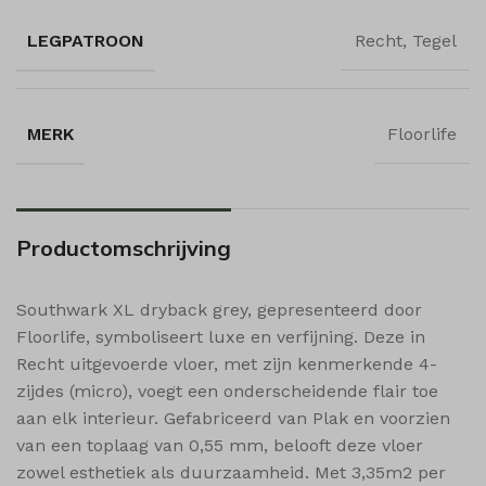
shop_per_row
LEGPATROON
Recht, Tegel
shop_view
ssm_au_c
wishlist_cleared_time
MERK
Floorlife
woodmart_compare_list
woodmart_recently_viewed_products
woodmart_wishlist_count
Productomschrijving
woodmart_wishlist_products
Southwark XL dryback grey, gepresenteerd door
Floorlife, symboliseert luxe en verfijning. Deze in
Recht uitgevoerde vloer, met zijn kenmerkende 4-
zijdes (micro), voegt een onderscheidende flair toe
aan elk interieur. Gefabriceerd van Plak en voorzien
van een toplaag van 0,55 mm, belooft deze vloer
zowel esthetiek als duurzaamheid. Met 3,35m2 per