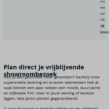
ons
met
een
9,8!
(98
beoor
Plan direct je vrijblijvende
showroombezoek
Heb je een geschikte vloer gevonden? Dankzij onze
supersnelle levering en ervaren vakmensen heb je
vaak binnen een paar weken een mooie, duurzame
en slijtvaste PVC vloer in jouw woning of kantoor
liggen. Vele jaren plezier gegarandeerd!
In onze showroom in Woerden hebben wij een uitgebreid