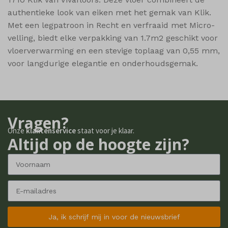
authentieke look van eiken met het gemak van Klik.
shop_per_page
Met een legpatroon in Recht en verfraaid met Micro-
shop_per_row
velling, biedt elke verpakking van 1.7m2 geschikt voor
shop_view
vloerverwarming en een stevige toplaag van 0,55 mm,
ssm_au_c
voor langdurige elegantie en onderhoudsgemak.
wishlist_cleared_time
woodmart_compare_list
woodmart_recently_viewed_products
Vragen?
woodmart_wishlist_count
Onze
klantenservice
staat voor je klaar.
Altijd op de hoogte zijn?
woodmart_wishlist_products
Ja, ik schrijf mij in voor de nieuwsbrief