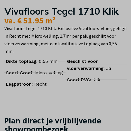
Vivafloors Tegel 1710 Klik
va. € 51.95 m²
Vivafloors Tegel 1710 Klik: Exclusieve Vivafloors-vloer, gelegd
in Recht met Micro-velling, 1.7m² per pak. geschikt voor
vloerverwarming, met een kwalitatieve toplaag van 0,55
mm.
Dikte toplaag:
0,55 mm
Geschikt voor
vloerverwarming:
Ja
Soort Groef:
Micro-velling
Soort PVC:
Klik
Legpatroon:
Recht
Plan direct je vrijblijvende
showroombezoek