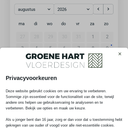
augustus
2026
ma
di
wo
do
vr
za
zo
27
28
29
30
31
1
2
3
4
5
6
7
8
9
×
10
11
12
13
14
15
16
17
18
19
20
21
22
23
Privacyvoorkeuren
24
25
26
27
28
29
30
Deze website gebruikt cookies om uw ervaring te verbeteren.
31
1
2
3
4
5
6
Sommige zijn essentieel voor de functionaliteit van de site, terwijl
andere ons helpen uw gebruikservaring te analyseren en te
verbeteren. Bekijk uw opties en maak uw keuze.
Als u jonger bent dan 16 jaar, zorg er dan voor dat u toestemming hebt
gekregen van uw ouder of voogd voor alle niet-essentiële cookies.