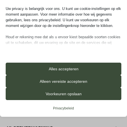
Ga verder
Uw privacy is belangrijk voor ons. U kunt uw cookie-instellingen op elk
moment aanpassen. Voor meer informatie over hoe wij gegevens
gebruiken, lees ons privacybeleid. U kunt uw voorkeuren op elk
moment wijzigen door op de instellingenknop hieronder te klikken.
Houd er rekening mee dat als u ervoor kiest bepaalde soorten cookies
uit te schakelen, dit uw ervaring op de site en de services die wij
kunnen aanbieden, kan beïnvloeden.
Aanvullende informatie
Essentieel
Essentiële cookies en services bieden basisfunctionaliteit en zijn
Alles accepteren
noodzakelijk voor de correcte werking van de website. Deze
GROEF
Micro-velling
cookies en services vereisen geen toestemming van de gebruiker
Alleen vereiste accepteren
volgens de AVG.
Details weergeven
Voorkeuren opslaan
Analyses
TOPLAAG
0,55 mm
_iub_cs-*
Statistiekcookies verzamelen gebruiksinformatie, waardoor we
Privacybeleid
inzicht krijgen in hoe onze bezoekers met onze website omgaan.
ameliaRangeFuture
Details weergeven
ameliaRangePast