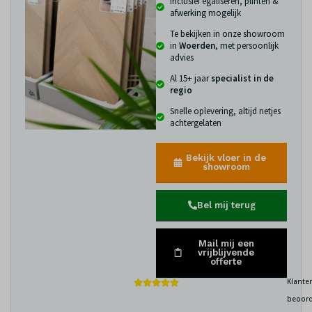
Inclusief egaliseren, plinten &
afwerking mogelijk
Te bekijken in onze showroom
in
Woerden
, met persoonlijk
advies
Al 15+ jaar
specialist in de
regio
Snelle oplevering, altijd netjes
achtergelaten
Bekijk vloer in de
showroom
Bel mij terug
Mail mij een
vrijblijvende
offerte
Klante
beoord