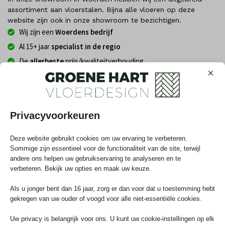
assortiment aan vloerstalen. Bijna alle vloeren op deze
website zijn ook in onze showroom te bezichtigen.
Wij zijn een
Woerdens bedrijf
Al 15+ jaar
specialist in de regio
De
allerbeste
prijs/kwaliteitverhouding
×
Tot
25 jaar Garantie
Legservice
beschikbaar
Privacyvoorkeuren
📅 Kies hieronder eenvoudig je datum
Deze website gebruikt cookies om uw ervaring te verbeteren.
Sommige zijn essentieel voor de functionaliteit van de site, terwijl
andere ons helpen uw gebruikservaring te analyseren en te
verbeteren. Bekijk uw opties en maak uw keuze.
augustus
2026
Als u jonger bent dan 16 jaar, zorg er dan voor dat u toestemming hebt
ma
di
wo
do
vr
za
zo
gekregen van uw ouder of voogd voor alle niet-essentiële cookies.
Uw privacy is belangrijk voor ons. U kunt uw cookie-instellingen op elk
27
28
29
30
31
1
2