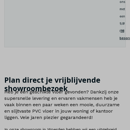
ons
met
een
9,8!
(98
beoor
Plan direct je vrijblijvende
showroombezoek
Heb je een geschikte vloer gevonden? Dankzij onze
supersnelle levering en ervaren vakmensen heb je
vaak binnen een paar weken een mooie, duurzame
en slijtvaste PVC vloer in jouw woning of kantoor
liggen. Vele jaren plezier gegarandeerd!
In onze showroom in Woerden hebben wij een uitgebreid