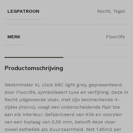
shop_per_row
LEGPATROON
Recht, Tegel
shop_view
ssm_au_c
wishlist_cleared_time
MERK
Floorlife
woodmart_compare_list
woodmart_recently_viewed_products
woodmart_wishlist_count
Productomschrijving
woodmart_wishlist_products
Westminster XL click SRC light grey, gepresenteerd
door Floorlife, symboliseert luxe en verfijning. Deze in
Recht uitgevoerde vloer, met zijn kenmerkende 4-
zijdes (micro), voegt een onderscheidende flair toe
aan elk interieur. Gefabriceerd van Klik en voorzien
van een toplaag van 0,55 mm, belooft deze vloer
zowel esthetiek als duurzaamheid. Met 1.65m2 per