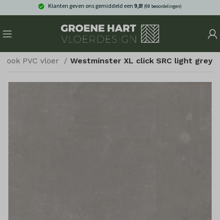
Klanten geven ons gemiddeld een
9,8!
(98 beoordelingen)
nlook PVC vloer
Westminster XL click SRC light grey