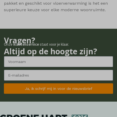
pakket en geschikt voor vloerverwarming is het een
superieure keuze voor elke moderne woonruimte.
Vragen?
Onze
klantenservice
staat voor je klaar.
Altijd op de hoogte zijn?
Ja, ik schrijf mij in voor de nieuwsbrief