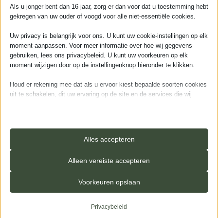
📅 Kies hieronder eenvoudig je datum
Als u jonger bent dan 16 jaar, zorg er dan voor dat u toestemming hebt
gekregen van uw ouder of voogd voor alle niet-essentiële cookies.
augustus
2026
Uw privacy is belangrijk voor ons. U kunt uw cookie-instellingen op elk
moment aanpassen. Voor meer informatie over hoe wij gegevens
gebruiken, lees ons privacybeleid. U kunt uw voorkeuren op elk
ma
di
wo
do
vr
za
zo
moment wijzigen door op de instellingenknop hieronder te klikken.
27
28
29
30
31
1
2
Houd er rekening mee dat als u ervoor kiest bepaalde soorten cookies
uit te schakelen, dit uw ervaring op de site en de services die wij
3
4
5
6
7
8
9
kunnen aanbieden, kan beïnvloeden.
10
11
12
13
14
15
16
Essentieel
17
18
19
20
21
22
23
Essentiële cookies en services bieden basisfunctionaliteit en zijn
Alles accepteren
noodzakelijk voor de correcte werking van de website. Deze
24
25
26
27
28
29
30
cookies en services vereisen geen toestemming van de gebruiker
Alleen vereiste accepteren
volgens de AVG.
31
1
2
3
4
5
6
Details weergeven
Voorkeuren opslaan
Analyses
_iub_cs-*
Statistiekcookies verzamelen gebruiksinformatie, waardoor we
Privacybeleid
inzicht krijgen in hoe onze bezoekers met onze website omgaan.