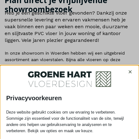
showroombezoek
Heb je een geschikte vloer gevonden? Dankzij onze
supersnelle levering en ervaren vakmensen heb je
vaak binnen een paar weken een mooie, duurzame
en slijtvaste PVC vloer in jouw woning of kantoor
liggen. Vele jaren plezier gegarandeerd!
In onze showroom in Woerden hebben wij een uitgebreid
assortiment aan vloerstalen. Bijna alle vloeren op deze
website zijn ook in onze showroom te bezichtigen.
×
Wij zijn een
Woerdens bedrijf
Al 15+ jaar
specialist in de regio
De
allerbeste
prijs/kwaliteitverhouding
Privacyvoorkeuren
Tot
25 jaar Garantie
Legservice
beschikbaar
Deze website gebruikt cookies om uw ervaring te verbeteren.
Sommige zijn essentieel voor de functionaliteit van de site, terwijl
andere ons helpen uw gebruikservaring te analyseren en te
verbeteren. Bekijk uw opties en maak uw keuze.