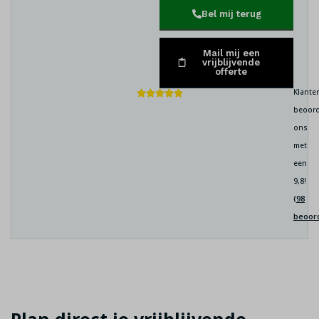
Bel mij terug
Mail mij een
vrijblijvende
offerte
Klante
beoord
ons
met
een
9,8!
(98
beoor
Plan direct je vrijblijvende