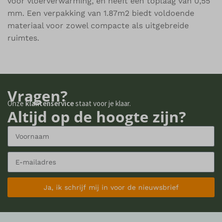
voor vloerverwarming, en heeft een toplaag van 0,55
mm. Een verpakking van 1.87m2 biedt voldoende
materiaal voor zowel compacte als uitgebreide
ruimtes.
Vragen?
Onze
klantenservice
staat voor je klaar.
Altijd op de hoogte zijn?
Ja, ik schrijf mij in voor de nieuwsbrief