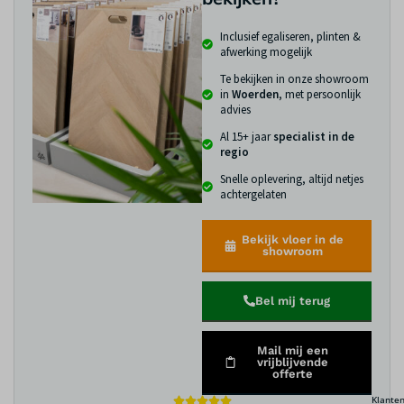
Inclusief egaliseren, plinten &
afwerking mogelijk
Te bekijken in onze showroom
in
Woerden
, met persoonlijk
advies
Al 15+ jaar
specialist in de
regio
Snelle oplevering, altijd netjes
achtergelaten
Bekijk vloer in de
showroom
Bel mij terug
Mail mij een
vrijblijvende
offerte
Klante