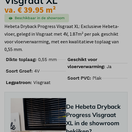
Visgraat XL
va. € 39.95 m²
Beschikbaar in de showroom
Hebeta Dryback Progress Visgraat XL: Exclusieve Hebeta-
vloer, gelegd in Visgraat met 4V, 1.87m² per pak. geschikt
voor vloerverwarming, met een kwalitatieve toplaag van
0,55 mm.
Dikte toplaag:
0,55 mm
Geschikt voor
vloerverwarming:
Ja
Soort Groef:
4V
Soort PVC:
Plak
Legpatroon:
Visgraat
De Hebeta Dryback
Progress Visgraat
XL in de showroom
bekijken?