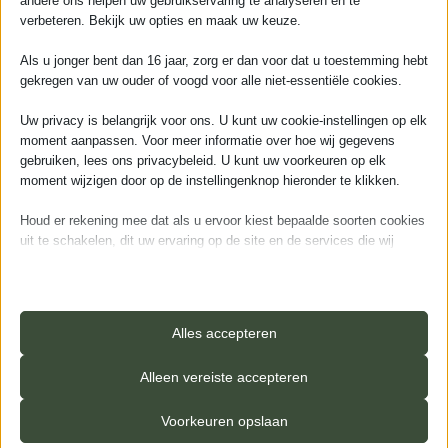
andere ons helpen uw gebruikservaring te analyseren en te
verbeteren. Bekijk uw opties en maak uw keuze.
In onze showroom in Woerden hebben wij een uitgebreid
assortiment aan vloerstalen. Bijna alle vloeren op deze
Als u jonger bent dan 16 jaar, zorg er dan voor dat u toestemming hebt
website zijn ook in onze showroom te bezichtigen.
gekregen van uw ouder of voogd voor alle niet-essentiële cookies.
Wij zijn een
Woerdens bedrijf
Uw privacy is belangrijk voor ons. U kunt uw cookie-instellingen op elk
Al 15+ jaar
specialist in de regio
moment aanpassen. Voor meer informatie over hoe wij gegevens
De
allerbeste
prijs/kwaliteitverhouding
gebruiken, lees ons privacybeleid. U kunt uw voorkeuren op elk
moment wijzigen door op de instellingenknop hieronder te klikken.
Tot
25 jaar Garantie
Legservice
beschikbaar
Houd er rekening mee dat als u ervoor kiest bepaalde soorten cookies
uit te schakelen, dit uw ervaring op de site en de services die wij
kunnen aanbieden, kan beïnvloeden.
Essentieel
Essentiële cookies en services bieden basisfunctionaliteit en zijn
Alles accepteren
noodzakelijk voor de correcte werking van de website. Deze
cookies en services vereisen geen toestemming van de gebruiker
Alleen vereiste accepteren
volgens de AVG.
Details weergeven
Voorkeuren opslaan
Analyses