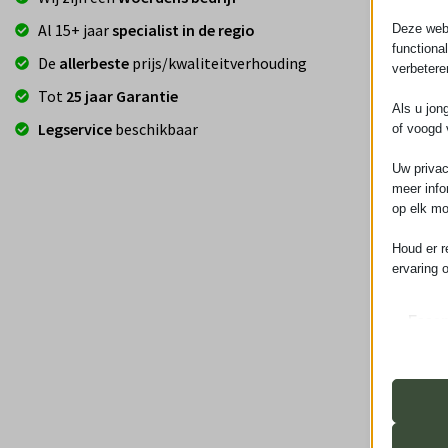
Al 15+ jaar
specialist in de regio
Deze webs
functiona
De
allerbeste
prijs/kwaliteitverhouding
verbetere
Tot
25 jaar Garantie
Als u jon
Legservice
beschikbaar
of voogd 
Uw privac
meer info
op elk mo
Houd er r
ervaring 
Essen
Essent
correc
de geb
Analy