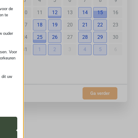
3
4
5
6
7
8
9
voor de
10
11
12
13
14
15
16
en te
17
18
19
20
21
22
23
uw ouder
24
25
26
27
28
29
30
31
1
2
3
4
5
6
ssen. Voor
oorkeuren
nl
 dit uw
Ga verder
 de
ming van