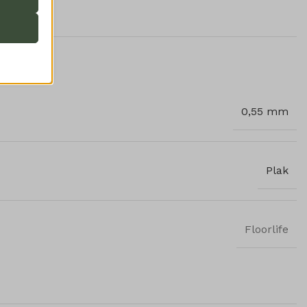
 onze
ende
0,55 mm
ifieke
Plak
Floorlife