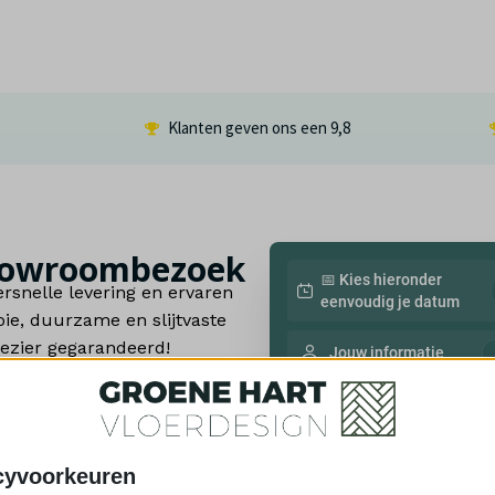
Klanten geven ons een
9,8
 showroombezoek
📅 Kies hieronder
rsnelle levering en ervaren
eenvoudig je datum
e, duurzame en slijtvaste
lezier gegarandeerd!
Jouw informatie
d assortiment aan
 in onze showroom te
cyvoorkeuren