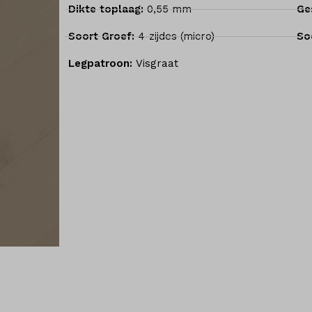
Dikte toplaag:
0,55 mm
Ge
Soort Groef:
4-zijdes (micro)
So
Legpatroon:
Visgraat