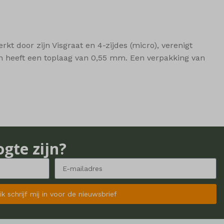
kt door zijn Visgraat en 4-zijdes (micro), verenigt
 en heeft een toplaag van 0,55 mm. Een verpakking van
ogte zijn?
 ik schrijf mij in voor de nieuwsbrief