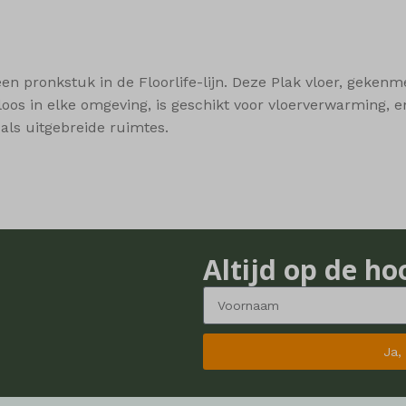
ftApplicationsTelemetryFirstLaunchTime
how
er_page
 pronkstuk in de Floorlife-lijn. Deze Plak vloer, gekenmer
teloos in elke omgeving, is geschikt voor vloerverwarming,
er_row
als uitgebreide ruimtes.
iew
_c
t_cleared_time
t_compare_list
t_recently_viewed_products
Altijd op de ho
t_wishlist_count
t_wishlist_products
Ja,