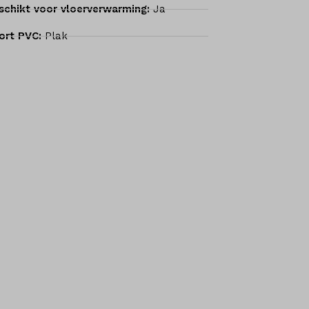
schikt voor vloerverwarming:
Ja
ort PVC:
Plak