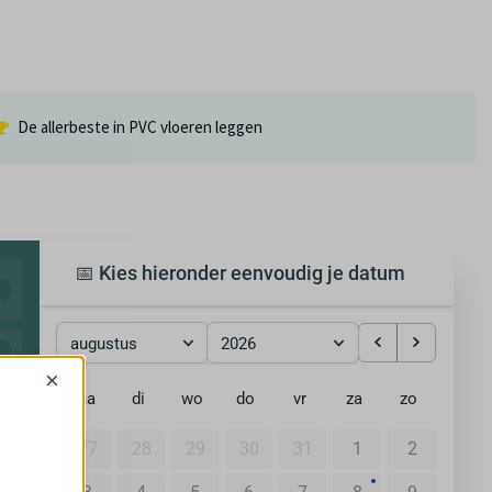
De allerbeste in PVC vloeren leggen
📅 Kies hieronder eenvoudig je datum
augustus
2026
×
ma
di
wo
do
vr
za
zo
27
28
29
30
31
1
2