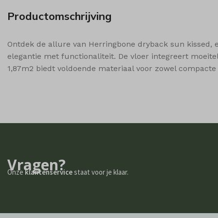
Microso
Productomschrijving
popupS
shop_p
Ontdek de allure van Herringbone dryback sun kissed, een
elegantie met functionaliteit. De vloer integreert moei
shop_p
1,87m2 biedt voldoende materiaal voor zowel compacte 
shop_v
ssm_au
wishlis
woodmar
woodmar
woodmar
Vragen?
woodmar
Onze
klantenservice
staat voor je klaar.