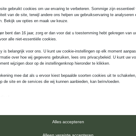
ite gebruikt cookies om uw ervaring te verbeteren. Sommige zijn essentieel 
liteit van de site, terwijl andere ons helpen uw gebruikservaring te analyseren 
n. Bekijk uw opties en maak uw keuze.
ger bent dan 16 jaar, zorg er dan voor dat u toestemming hebt gekregen van 
voor alle niet-essentiële cookies.
y is belangrijk voor ons. U kunt uw cookie-instellingen op elk moment aanpa
rmatie over hoe wij gegevens gebruiken, lees ons privacybeleid. U kunt uw v
Kom in contact
ment wijzigen door op de instellingenknop hieronder te klikken.
+31618657156
info@groenehartvloerdesign.
ekening mee dat als u ervoor kiest bepaalde soorten cookies uit te schakelen,
op de site en de services die wij kunnen aanbieden, kan beïnvloeden.
Menu inklappen
tieel
iële cookies en services bieden basisfunctionaliteit en zijn noodzakelijk voor
te werking van de website. Deze cookies en services vereisen geen toestem
ruiker volgens de AVG.
Alles accepteren
Details weergeven
ses
Alleen vereiste accepteren