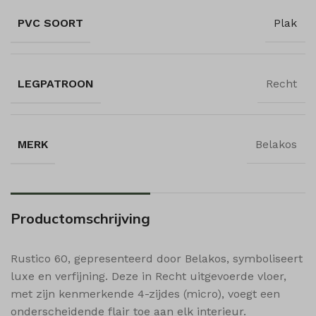
shop_per_page
PVC SOORT
Plak
shop_per_row
shop_view
LEGPATROON
Recht
ssm_au_c
wishlist_cleared_time
woodmart_compare_list
MERK
Belakos
woodmart_recently_viewed_products
woodmart_wishlist_count
woodmart_wishlist_products
Productomschrijving
Rustico 60, gepresenteerd door Belakos, symboliseert
luxe en verfijning. Deze in Recht uitgevoerde vloer,
met zijn kenmerkende 4-zijdes (micro), voegt een
onderscheidende flair toe aan elk interieur.