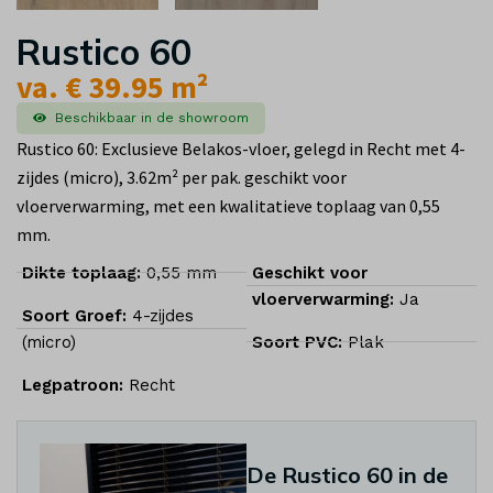
Rustico 60
va. € 39.95 m²
Beschikbaar in de showroom
Rustico 60: Exclusieve Belakos-vloer, gelegd in Recht met 4-
zijdes (micro), 3.62m² per pak. geschikt voor
vloerverwarming, met een kwalitatieve toplaag van 0,55
mm.
Dikte toplaag:
0,55 mm
Geschikt voor
vloerverwarming:
Ja
Soort Groef:
4-zijdes
(micro)
Soort PVC:
Plak
Legpatroon:
Recht
De Rustico 60 in de