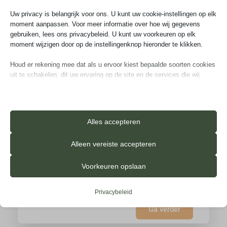
ma
di
wo
do
vr
za
zo
Uw privacy is belangrijk voor ons. U kunt uw cookie-instellingen op elk
moment aanpassen. Voor meer informatie over hoe wij gegevens
gebruiken, lees ons privacybeleid. U kunt uw voorkeuren op elk
27
28
29
30
31
1
2
moment wijzigen door op de instellingenknop hieronder te klikken.
3
4
5
6
7
8
9
Houd er rekening mee dat als u ervoor kiest bepaalde soorten cookies
uit te schakelen, dit uw ervaring op de site en de services die wij
10
11
12
13
14
15
16
kunnen aanbieden, kan beïnvloeden.
17
18
19
20
21
22
23
Essentieel
24
25
26
27
28
29
30
Essentiële cookies en services bieden basisfunctionaliteit en zijn
Alles accepteren
noodzakelijk voor de correcte werking van de website. Deze
31
1
2
3
4
5
6
cookies en services vereisen geen toestemming van de gebruiker
Alleen vereiste accepteren
volgens de AVG.
Details weergeven
Voorkeuren opslaan
Analyses
_iub_cs-*
Statistiekcookies verzamelen gebruiksinformatie, waardoor we
Privacybeleid
inzicht krijgen in hoe onze bezoekers met onze website omgaan.
ameliaRangeFuture
Ga verder
Details weergeven
ameliaRangePast