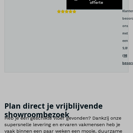
offerte
Klante
beoord
ons
met
een
9,8!
(98
beoor
Plan direct je vrijblijvende
showroombezoek
Heb je een geschikte vloer gevonden? Dankzij onze
supersnelle levering en ervaren vakmensen heb je
vaak binnen een paar weken een mooie, duurzame