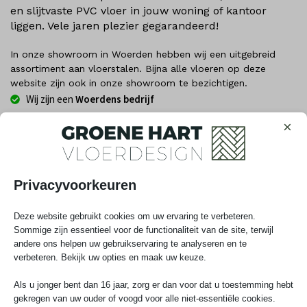
en slijtvaste PVC vloer in jouw woning of kantoor
liggen. Vele jaren plezier gegarandeerd!
In onze showroom in Woerden hebben wij een uitgebreid
assortiment aan vloerstalen. Bijna alle vloeren op deze
website zijn ook in onze showroom te bezichtigen.
Wij zijn een
Woerdens bedrijf
Al 15+ jaar
specialist in de regio
×
De
allerbeste
prijs/kwaliteitverhouding
Tot
25 jaar Garantie
Legservice
beschikbaar
Privacyvoorkeuren
Deze website gebruikt cookies om uw ervaring te verbeteren.
Sommige zijn essentieel voor de functionaliteit van de site, terwijl
📅 Kies hieronder eenvoudig je datum
andere ons helpen uw gebruikservaring te analyseren en te
verbeteren. Bekijk uw opties en maak uw keuze.
Als u jonger bent dan 16 jaar, zorg er dan voor dat u toestemming hebt
augustus
2026
gekregen van uw ouder of voogd voor alle niet-essentiële cookies.