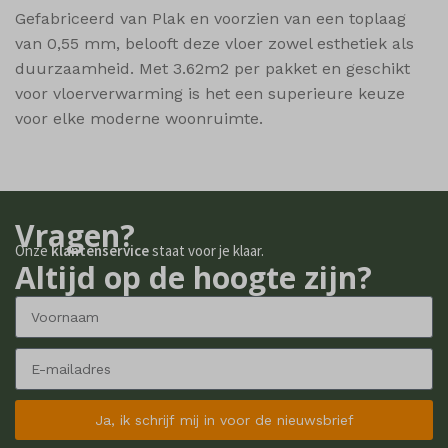
Gefabriceerd van Plak en voorzien van een toplaag
van 0,55 mm, belooft deze vloer zowel esthetiek als
duurzaamheid. Met 3.62m2 per pakket en geschikt
voor vloerverwarming is het een superieure keuze
voor elke moderne woonruimte.
Vragen?
Onze
klantenservice
staat voor je klaar.
Altijd op de hoogte zijn?
Ja, ik schrijf mij in voor de nieuwsbrief