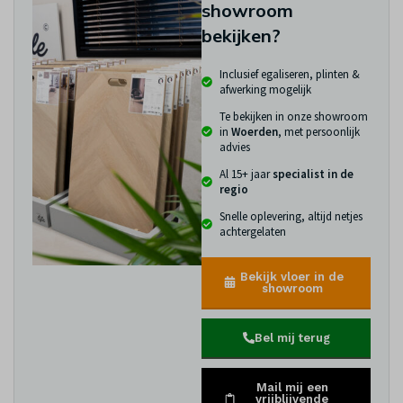
showroom
bekijken?
Inclusief egaliseren, plinten &
afwerking mogelijk
Te bekijken in onze showroom
in
Woerden
, met persoonlijk
advies
Al 15+ jaar
specialist in de
regio
Snelle oplevering, altijd netjes
achtergelaten
Bekijk vloer in de
showroom
Bel mij terug
Mail mij een
vrijblijvende