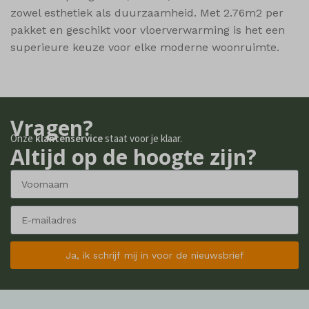
zowel esthetiek als duurzaamheid. Met 2.76m2 per
shop_per_row
pakket en geschikt voor vloerverwarming is het een
shop_view
superieure keuze voor elke moderne woonruimte.
ssm_au_c
wishlist_cleared_time
woodmart_compare_list
Vragen?
woodmart_recently_viewed_products
Onze
klantenservice
staat voor je klaar.
Altijd op de hoogte zijn?
woodmart_wishlist_count
woodmart_wishlist_products
Ja, ik schrijf mij in voor de nieuwsbrief