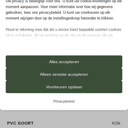
Uw privacy is belangrijk voor ons. U kunt uw cookie-instellingen op elk
moment aanpassen. Voor meer informatie over hoe wij gegevens
gebruiken, lees ons privacybeleid. U kunt uw voorkeuren op elk
moment wijzigen door op de instellingenknop hieronder te klikken.
Aanvullende informatie
Houd er rekening mee dat als u ervoor kiest bepaalde soorten cookies
uit te schakelen, dit uw ervaring op de site en de services die wij
kunnen aanbieden, kan beïnvloeden.
GROEF
4-zijdige v-groef
Essentieel
Essentiële cookies en services bieden basisfunctionaliteit en zijn
Alles accepteren
noodzakelijk voor de correcte werking van de website. Deze
cookies en services vereisen geen toestemming van de gebruiker
TOPLAAG
0,55 mm
Alleen vereiste accepteren
volgens de AVG.
Details weergeven
Voorkeuren opslaan
Analyses
VLOERVERWARMING
Ja
_iub_cs-*
Statistiekcookies verzamelen gebruiksinformatie, waardoor we
Privacybeleid
inzicht krijgen in hoe onze bezoekers met onze website omgaan.
ameliaRangeFuture
Details weergeven
ameliaRangePast
Marketing
PVC SOORT
Klik
googtrans
_clsk
Marketingservices worden gebruikt door externe adverteerders of