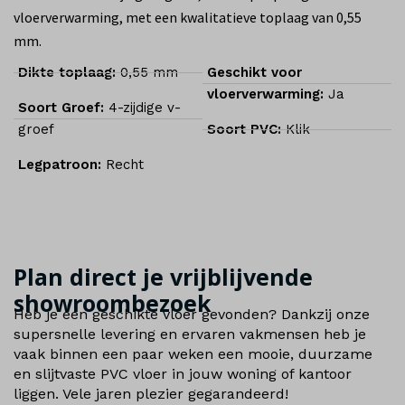
vloerverwarming, met een kwalitatieve toplaag van 0,55
mm.
Dikte toplaag:
0,55 mm
Geschikt voor
vloerverwarming:
Ja
Soort Groef:
4-zijdige v-
groef
Soort PVC:
Klik
Legpatroon:
Recht
Plan direct je vrijblijvende
showroombezoek
Heb je een geschikte vloer gevonden? Dankzij onze
supersnelle levering en ervaren vakmensen heb je
vaak binnen een paar weken een mooie, duurzame
en slijtvaste PVC vloer in jouw woning of kantoor
liggen. Vele jaren plezier gegarandeerd!