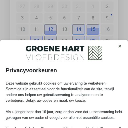
27
28
29
30
31
1
2
3
4
5
6
7
8
9
10
11
12
13
14
15
16
17
18
19
20
21
22
23
×
24
25
26
27
28
29
30
31
1
2
3
4
5
6
Privacyvoorkeuren
Deze website gebruikt cookies om uw ervaring te verbeteren.
Sommige zijn essentieel voor de functionaliteit van de site, terwijl
andere ons helpen uw gebruikservaring te analyseren en te
verbeteren. Bekijk uw opties en maak uw keuze.
Ga verder
Als u jonger bent dan 16 jaar, zorg er dan voor dat u toestemming hebt
gekregen van uw ouder of voogd voor alle niet-essentiële cookies.