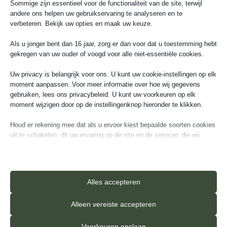
Sommige zijn essentieel voor de functionaliteit van de site, terwijl
24
25
26
27
28
29
30
andere ons helpen uw gebruikservaring te analyseren en te
verbeteren. Bekijk uw opties en maak uw keuze.
31
1
2
3
4
5
6
Als u jonger bent dan 16 jaar, zorg er dan voor dat u toestemming hebt
gekregen van uw ouder of voogd voor alle niet-essentiële cookies.
Uw privacy is belangrijk voor ons. U kunt uw cookie-instellingen op elk
moment aanpassen. Voor meer informatie over hoe wij gegevens
gebruiken, lees ons privacybeleid. U kunt uw voorkeuren op elk
Ga verder
moment wijzigen door op de instellingenknop hieronder te klikken.
Houd er rekening mee dat als u ervoor kiest bepaalde soorten cookies
uit te schakelen, dit uw ervaring op de site en de services die wij
kunnen aanbieden, kan beïnvloeden.
Essentieel
Essentiële cookies en services bieden basisfunctionaliteit en zijn
Alles accepteren
noodzakelijk voor de correcte werking van de website. Deze
Aanvullende informatie
cookies en services vereisen geen toestemming van de gebruiker
Alleen vereiste accepteren
volgens de AVG.
Details weergeven
Voorkeuren opslaan