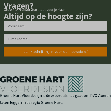
Vragen?
Onze
klantenservice
staat voor je klaar.
Altijd op de hoogte zijn?
Ja, ik schrijf mij in voor de nieuwsbrief
Groene Hart Vloerdesign is dé expert als het gaat om PVC Vloeren
laten leggen in de regio Groene Hart.