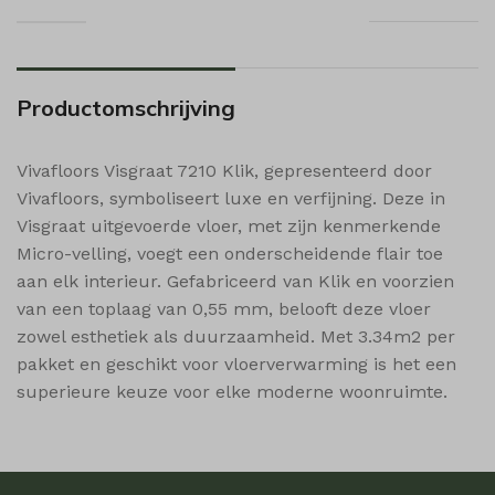
sbjs_session
i18next
sbjs_udata
MicrosoftApplicationsTelemetryDeviceId
MicrosoftApplicationsTelemetryFirstLaunchTime
Productomschrijving
popupShow
shop_per_page
Vivafloors Visgraat 7210 Klik, gepresenteerd door
shop_per_row
Vivafloors, symboliseert luxe en verfijning. Deze in
Visgraat uitgevoerde vloer, met zijn kenmerkende
shop_view
Micro-velling, voegt een onderscheidende flair toe
ssm_au_c
aan elk interieur. Gefabriceerd van Klik en voorzien
wishlist_cleared_time
van een toplaag van 0,55 mm, belooft deze vloer
woodmart_compare_list
zowel esthetiek als duurzaamheid. Met 3.34m2 per
pakket en geschikt voor vloerverwarming is het een
woodmart_recently_viewed_products
superieure keuze voor elke moderne woonruimte.
woodmart_wishlist_count
woodmart_wishlist_products