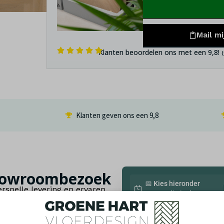
Mail mi
Klanten beoordelen ons met een 9,8!
Klanten geven ons een
9,8
 showroombezoek
📅 Kies hieronder
rsnelle levering en ervaren
eenvoudig je datum
e, duurzame en slijtvaste
lezier gegarandeerd!
Jouw informatie