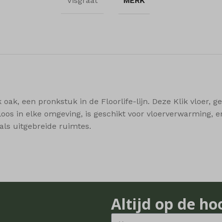
Visgraat
MERK
ings-time-*
ssion
ftApplicationsTelemetryDeviceId
ata
ftApplicationsTelemetryFirstLaunchTime
how
er_page
er_row
ak, een pronkstuk in de Floorlife-lijn. Deze Klik vloer, ge
iew
teloos in elke omgeving, is geschikt voor vloerverwarming,
_c
ls uitgebreide ruimtes.
t_cleared_time
t_compare_list
t_recently_viewed_products
t_wishlist_count
t_wishlist_products
Altijd op de ho