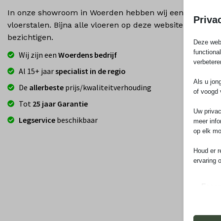
In onze showroom in Woerden hebben wij een uitgebrei
Priva
vloerstalen. Bijna alle vloeren op deze website zijn ook
bezichtigen.
Deze webs
functiona
Wij zijn een
Woerdens bedrijf
verbetere
Al 15+ jaar
specialist in de regio
Als u jon
De
allerbeste
prijs/kwaliteitverhouding
of voogd 
Tot
25 jaar Garantie
Uw privac
Legservice
beschikbaar
meer info
op elk mo
Houd er r
ervaring 
Essen
Essent
correc
de geb