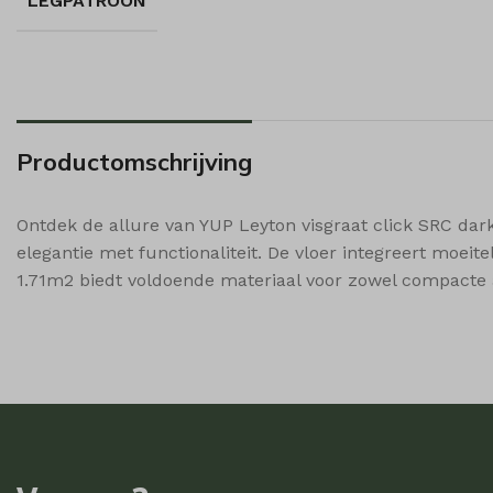
LEGPATROON
i18next
wp-sett
sbjs_se
Microso
sbjs_ud
Microso
popupS
Productomschrijving
shop_p
shop_p
Ontdek de allure van YUP Leyton visgraat click SRC dark o
shop_v
elegantie met functionaliteit. De vloer integreert moei
ssm_au
1.71m2 biedt voldoende materiaal voor zowel compacte a
wishlis
woodmar
woodmar
woodmar
woodmar