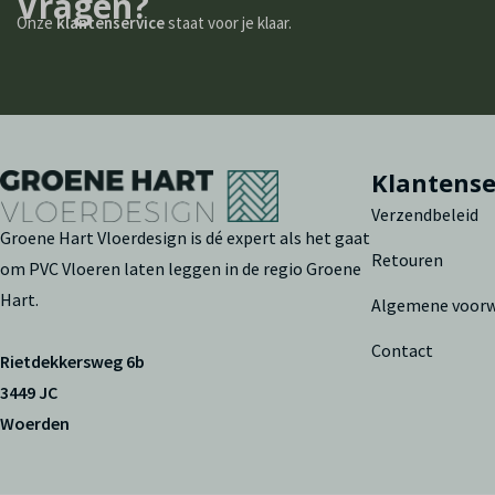
Vragen?
Onze
klantenservice
staat voor je klaar.
Klantense
Verzendbeleid
Groene Hart Vloerdesign is dé expert als het gaat
Retouren
om PVC Vloeren laten leggen in de regio Groene
Hart.
Algemene voor
Contact
Rietdekkersweg 6b
3449 JC
Woerden