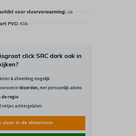
schikt voor vloerverwarming:
Ja
ort PVC:
Klik
sgraat click SRC dark oak in
ijken?
linten & afwerking mogelijk
howroom in
Woerden
, met persoonlijk advies
n de regio
jd netjes achtergelaten
k vloer in de showroom