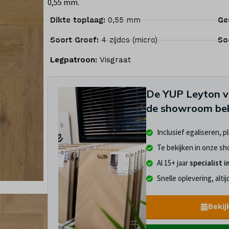
0,55 mm.
Dikte toplaag:
0,55 mm
Ge
Soort Groef:
4-zijdes (micro)
So
Legpatroon:
Visgraat
De YUP Leyton vi
de showroom bek
Inclusief egaliseren, p
Te bekijken in onze s
Al 15+ jaar
specialist i
Snelle oplevering, alti
Bekij