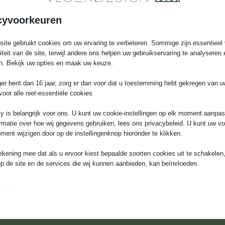
d assortiment aan
cyvoorkeuren
 in onze showroom te
ite gebruikt cookies om uw ervaring te verbeteren. Sommige zijn essentieel 
liteit van de site, terwijl andere ons helpen uw gebruikservaring te analyseren 
n. Bekijk uw opties en maak uw keuze.
ger bent dan 16 jaar, zorg er dan voor dat u toestemming hebt gekregen van 
voor alle niet-essentiële cookies.
y is belangrijk voor ons. U kunt uw cookie-instellingen op elk moment aanpa
rmatie over hoe wij gegevens gebruiken, lees ons privacybeleid. U kunt uw v
ment wijzigen door op de instellingenknop hieronder te klikken.
ekening mee dat als u ervoor kiest bepaalde soorten cookies uit te schakelen,
Kom in contact
op de site en de services die wij kunnen aanbieden, kan beïnvloeden.
+31618657156
info@groenehartvloerdesign.
tieel
iële cookies en services bieden basisfunctionaliteit en zijn noodzakelijk voor
Menu inklappen
te werking van de website. Deze cookies en services vereisen geen toestem
ruiker volgens de AVG.