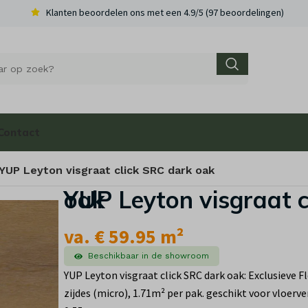
Klanten beoordelen ons met een 4.9/5 (97 beoordelingen)
Contact
YUP Leyton visgraat click SRC dark oak
YUP Leyton visgraat click SRC dark oak
va. € 59.95 m²
Beschikbaar in de showroom
YUP Leyton visgraat click SRC dark oak: Exclusieve Fl
zijdes (micro), 1.71m² per pak. geschikt voor vloer