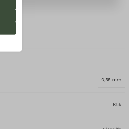
 onze
ende
0,55 mm
ifieke
Klik