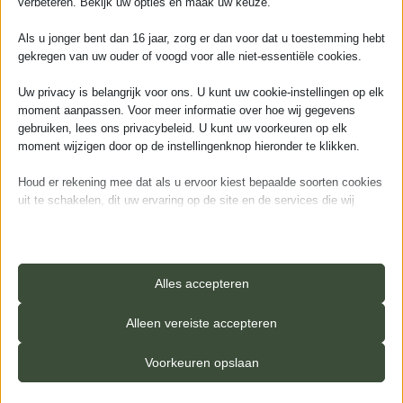
verbeteren. Bekijk uw opties en maak uw keuze.
Als u jonger bent dan 16 jaar, zorg er dan voor dat u toestemming hebt
gekregen van uw ouder of voogd voor alle niet-essentiële cookies.
Ga verder
Uw privacy is belangrijk voor ons. U kunt uw cookie-instellingen op elk
moment aanpassen. Voor meer informatie over hoe wij gegevens
gebruiken, lees ons privacybeleid. U kunt uw voorkeuren op elk
moment wijzigen door op de instellingenknop hieronder te klikken.
Houd er rekening mee dat als u ervoor kiest bepaalde soorten cookies
uit te schakelen, dit uw ervaring op de site en de services die wij
kunnen aanbieden, kan beïnvloeden.
Aanvullende informatie
Essentieel
Essentiële cookies en services bieden basisfunctionaliteit en zijn
Alles accepteren
noodzakelijk voor de correcte werking van de website. Deze
GROEF
4-zijdes (micro)
cookies en services vereisen geen toestemming van de gebruiker
Alleen vereiste accepteren
volgens de AVG.
Details weergeven
Voorkeuren opslaan
Analyses
TOPLAAG
0,55 mm