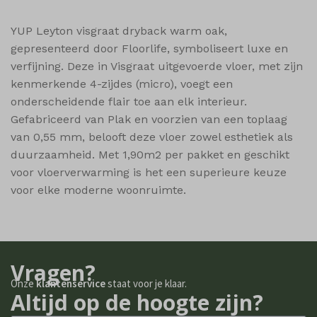
MicrosoftApplicationsTelemetryDeviceId
MicrosoftApplicationsTelemetryFirstLaunchTime
YUP Leyton visgraat dryback warm oak,
gepresenteerd door Floorlife, symboliseert luxe en
popupShow
verfijning. Deze in Visgraat uitgevoerde vloer, met zijn
shop_per_page
kenmerkende 4-zijdes (micro), voegt een
shop_per_row
onderscheidende flair toe aan elk interieur.
shop_view
Gefabriceerd van Plak en voorzien van een toplaag
van 0,55 mm, belooft deze vloer zowel esthetiek als
ssm_au_c
duurzaamheid. Met 1,90m2 per pakket en geschikt
wishlist_cleared_time
voor vloerverwarming is het een superieure keuze
woodmart_compare_list
voor elke moderne woonruimte.
woodmart_recently_viewed_products
woodmart_wishlist_count
woodmart_wishlist_products
Vragen?
Onze
klantenservice
staat voor je klaar.
Altijd op de hoogte zijn?