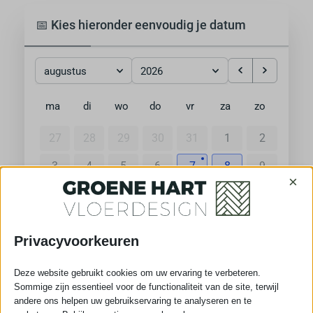
📅 Kies hieronder eenvoudig je datum
augustus
2026
ma
di
wo
do
vr
za
zo
27
28
29
30
31
1
2
3
4
5
6
7
8
9
×
10
11
12
13
14
15
16
17
18
19
20
21
22
23
Privacyvoorkeuren
24
25
26
27
28
29
30
Deze website gebruikt cookies om uw ervaring te verbeteren.
31
1
2
3
4
5
6
Sommige zijn essentieel voor de functionaliteit van de site, terwijl
andere ons helpen uw gebruikservaring te analyseren en te