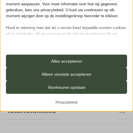
moment aanpassen. Voor meer informatie over hoe wij gegevens
gebruiken, lees ons privacybeleid. U kunt uw voorkeuren op elk
moment wijzigen door op de instellingenknop hieronder te klikken.
Houd er rekening mee dat als u ervoor kiest bepaalde soorten cookies
uit te schakelen, dit uw ervaring op de site en de services die wij
Aanvullende informatie
kunnen aanbieden, kan beïnvloeden.
Essentieel
GROEF
4-zijdes (micro)
Essentiële cookies en services bieden basisfunctionaliteit en zijn
Alles accepteren
noodzakelijk voor de correcte werking van de website. Deze
cookies en services vereisen geen toestemming van de gebruiker
Alleen vereiste accepteren
volgens de AVG.
TOPLAAG
0,55 mm
Details weergeven
Voorkeuren opslaan
Analyses
_iub_cs-*
Statistiekcookies verzamelen gebruiksinformatie, waardoor we
Privacybeleid
inzicht krijgen in hoe onze bezoekers met onze website omgaan.
ameliaRangeFuture
VLOERVERWARMING
Ja
Details weergeven
ameliaRangePast
Marketing
googtrans
_clsk
Marketingservices worden gebruikt door externe adverteerders of