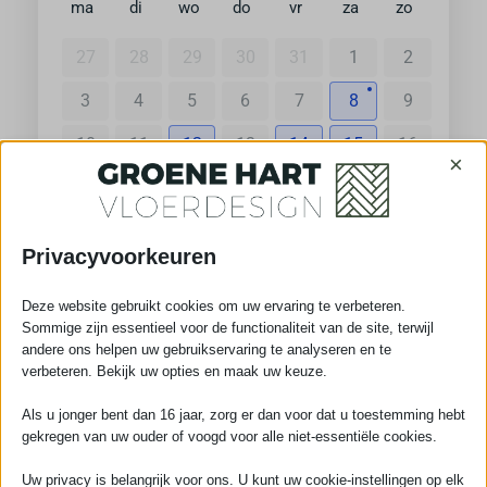
ma
di
wo
do
vr
za
zo
27
28
29
30
31
1
2
3
4
5
6
7
8
9
10
11
12
13
14
15
16
×
17
18
19
20
21
22
23
24
25
26
27
28
29
30
Privacyvoorkeuren
31
1
2
3
4
5
6
Deze website gebruikt cookies om uw ervaring te verbeteren.
Sommige zijn essentieel voor de functionaliteit van de site, terwijl
andere ons helpen uw gebruikservaring te analyseren en te
verbeteren. Bekijk uw opties en maak uw keuze.
Als u jonger bent dan 16 jaar, zorg er dan voor dat u toestemming hebt
Ga verder
gekregen van uw ouder of voogd voor alle niet-essentiële cookies.
Uw privacy is belangrijk voor ons. U kunt uw cookie-instellingen op elk