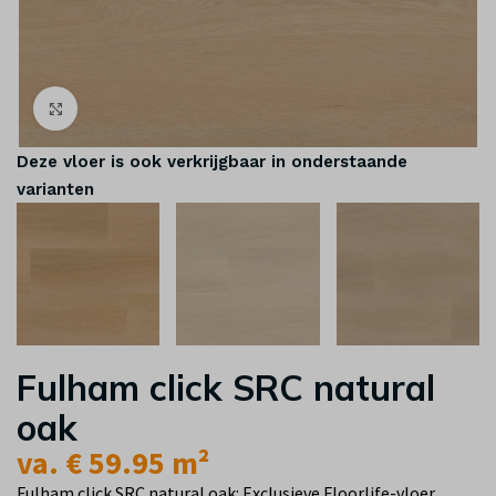
Klik om te vergroten
Deze vloer is ook verkrijgbaar in onderstaande
varianten
Fulham click SRC natural
oak
va. € 59.95 m²
Fulham click SRC natural oak: Exclusieve Floorlife-vloer,