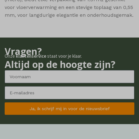
shop_per_row
voor vloerverwarming en een stevige toplaag van 0,55
mm, voor langdurige elegantie en onderhoudsgemak.
shop_view
ssm_au_c
wishlist_cleared_time
woodmart_compare_list
Vragen?
woodmart_recently_viewed_products
Onze
klantenservice
staat voor je klaar.
Altijd op de hoogte zijn?
woodmart_wishlist_count
woodmart_wishlist_products
Ja, ik schrijf mij in voor de nieuwsbrief