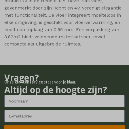
pronkstuk in de Hebeta-lijn. Deze Plak vloer,
gekenmerkt door zijn Recht en 4V, verenigt elegantie
met functionaliteit. De vloer integreert moeiteloos in
elke omgeving, is geschikt voor vloerverwarming, en
heeft een toplaag van 0,55 mm. Een verpakking van
3.82m2 biedt voldoende materiaal voor zowel
compacte als uitgebreide ruimtes.
Vragen?
Onze
klantenservice
staat voor je klaar.
Altijd op de hoogte zijn?