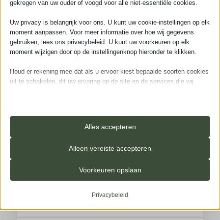
gekregen van uw ouder of voogd voor alle niet-essentiële cookies.
augustus
2026
Uw privacy is belangrijk voor ons. U kunt uw cookie-instellingen op elk
moment aanpassen. Voor meer informatie over hoe wij gegevens
ma
di
wo
do
vr
za
zo
gebruiken, lees ons privacybeleid. U kunt uw voorkeuren op elk
moment wijzigen door op de instellingenknop hieronder te klikken.
27
28
29
30
31
1
2
Houd er rekening mee dat als u ervoor kiest bepaalde soorten cookies
uit te schakelen, dit uw ervaring op de site en de services die wij
3
4
5
6
7
8
9
kunnen aanbieden, kan beïnvloeden.
10
11
12
13
14
15
16
Essentieel
17
18
19
20
21
22
23
Essentiële cookies en services bieden basisfunctionaliteit en zijn
Alles accepteren
noodzakelijk voor de correcte werking van de website. Deze
24
25
26
27
28
29
30
cookies en services vereisen geen toestemming van de gebruiker
Alleen vereiste accepteren
volgens de AVG.
31
1
2
3
4
5
6
Details weergeven
Voorkeuren opslaan
Analyses
_iub_cs-*
Statistiekcookies verzamelen gebruiksinformatie, waardoor we
Privacybeleid
inzicht krijgen in hoe onze bezoekers met onze website omgaan.
ameliaRangeFuture
Details weergeven