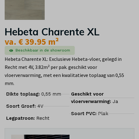
Hebeta Charente XL
va. € 39.95 m²
Beschikbaar in de showroom
Hebeta Charente XL: Exclusieve Hebeta-vloer, gelegd in
Recht met 4V, 3.82m² per pak. geschikt voor
vloerverwarming, met een kwalitatieve toplaag van 0,55
mm.
Dikte toplaag:
0,55 mm
Geschikt voor
vloerverwarming:
Ja
Soort Groef:
4V
Soort PVC:
Plak
Legpatroon:
Recht