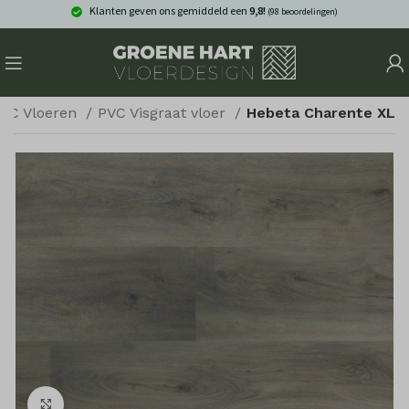
Klanten geven ons gemiddeld een
9,8!
(98 beoordelingen)
VC Vloeren
PVC Visgraat vloer
Hebeta Charente XL
Klik om te vergroten