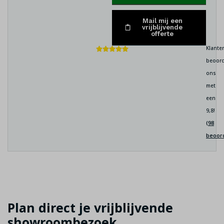
Mail mij een
vrijblijvende
offerte
Klante
beoord
ons
met
een
9,8!
(98
beoor
Plan direct je vrijblijvende
showroombezoek