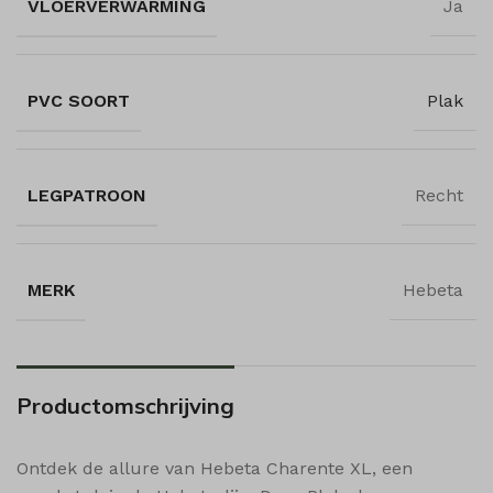
VLOERVERWARMING
Ja
popupShow
shop_per_page
shop_per_row
PVC SOORT
Plak
shop_view
ssm_au_c
wishlist_cleared_time
LEGPATROON
Recht
woodmart_compare_list
woodmart_recently_viewed_products
woodmart_wishlist_count
MERK
Hebeta
woodmart_wishlist_products
Productomschrijving
Ontdek de allure van Hebeta Charente XL, een