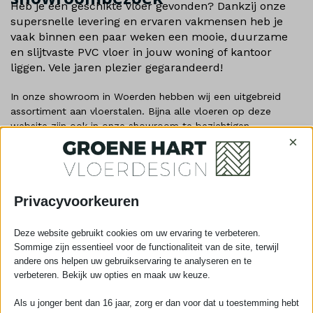
Heb je een geschikte vloer gevonden? Dankzij onze
supersnelle levering en ervaren vakmensen heb je
vaak binnen een paar weken een mooie, duurzame
en slijtvaste PVC vloer in jouw woning of kantoor
liggen. Vele jaren plezier gegarandeerd!
In onze showroom in Woerden hebben wij een uitgebreid
assortiment aan vloerstalen. Bijna alle vloeren op deze
website zijn ook in onze showroom te bezichtigen.
×
Wij zijn een
Woerdens bedrijf
Al 15+ jaar
specialist in de regio
De
allerbeste
prijs/kwaliteitverhouding
Privacyvoorkeuren
Tot
25 jaar Garantie
Legservice
beschikbaar
Deze website gebruikt cookies om uw ervaring te verbeteren.
Sommige zijn essentieel voor de functionaliteit van de site, terwijl
andere ons helpen uw gebruikservaring te analyseren en te
verbeteren. Bekijk uw opties en maak uw keuze.
📅 Kies hieronder eenvoudig je datum
Als u jonger bent dan 16 jaar, zorg er dan voor dat u toestemming hebt