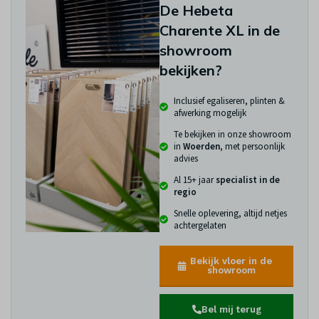
De Hebeta
Charente XL in de
showroom
bekijken?
Inclusief egaliseren, plinten &
afwerking mogelijk
Te bekijken in onze showroom
in
Woerden
, met persoonlijk
advies
Al 15+ jaar
specialist in de
regio
Snelle oplevering, altijd netjes
achtergelaten
Bekijk vloer in de
showroom
Bel mij terug