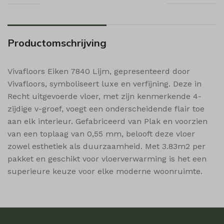
i18next
sbjs_udata
MicrosoftApplicationsTelemetryDeviceId
MicrosoftApplicationsTelemetryFirstLaunchTime
Productomschrijving
popupShow
shop_per_page
Vivafloors Eiken 7840 Lijm, gepresenteerd door
Vivafloors, symboliseert luxe en verfijning. Deze in
shop_per_row
Recht uitgevoerde vloer, met zijn kenmerkende 4-
shop_view
zijdige v-groef, voegt een onderscheidende flair toe
ssm_au_c
aan elk interieur. Gefabriceerd van Plak en voorzien
wishlist_cleared_time
van een toplaag van 0,55 mm, belooft deze vloer
zowel esthetiek als duurzaamheid. Met 3.83m2 per
woodmart_compare_list
pakket en geschikt voor vloerverwarming is het een
woodmart_recently_viewed_products
superieure keuze voor elke moderne woonruimte.
woodmart_wishlist_count
woodmart_wishlist_products