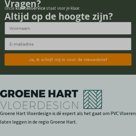
Vragen?
Onze
klantenservice
staat voor je klaar.
Altijd op de hoogte zijn?
Ja, ik schrijf mij in voor de nieuwsbrief
Groene Hart Vloerdesign is dé expert als het gaat om PVC Vloeren
laten leggen in de regio Groene Hart.