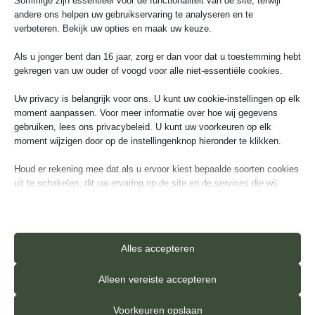
Sommige zijn essentieel voor de functionaliteit van de site, terwijl
24
25
26
27
28
29
30
andere ons helpen uw gebruikservaring te analyseren en te
verbeteren. Bekijk uw opties en maak uw keuze.
31
1
2
3
4
5
6
Als u jonger bent dan 16 jaar, zorg er dan voor dat u toestemming hebt
gekregen van uw ouder of voogd voor alle niet-essentiële cookies.
Uw privacy is belangrijk voor ons. U kunt uw cookie-instellingen op elk
moment aanpassen. Voor meer informatie over hoe wij gegevens
gebruiken, lees ons privacybeleid. U kunt uw voorkeuren op elk
Ga verder
moment wijzigen door op de instellingenknop hieronder te klikken.
Houd er rekening mee dat als u ervoor kiest bepaalde soorten cookies
uit te schakelen, dit uw ervaring op de site en de services die wij
kunnen aanbieden, kan beïnvloeden.
Essentieel
Essentiële cookies en services bieden basisfunctionaliteit en zijn
Alles accepteren
Aanvullende informatie
noodzakelijk voor de correcte werking van de website. Deze
cookies en services vereisen geen toestemming van de gebruiker
Alleen vereiste accepteren
volgens de AVG.
Details weergeven
Voorkeuren opslaan
GROEF
4-zijdige v-groef