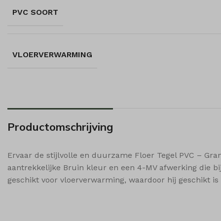
_gcl_a
amp_*
wp_woo
sbjs_fi
PVC SOORT
_gcl_gs
euconse
wp-sett
sbjs_mi
i18next
wp-sett
sbjs_se
Microso
sbjs_ud
VLOERVERWARMING
Microso
popupS
shop_p
shop_p
Productomschrijving
shop_v
ssm_au
Ervaar de stijlvolle en duurzame Floer Tegel PVC – Gran
wishlis
aantrekkelijke Bruin kleur en een 4-MV afwerking die bij
woodmar
geschikt voor vloerverwarming, waardoor hij geschikt i
woodmar
woodmar
woodmar