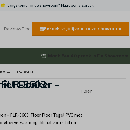
Langskomen in de showroom? Maak een afspraak!
Bezoek vrijblijvend onze showroom
Reviews
Blog
Maak Een Afspraak In De Showroom
ren – FLR-3603
C Vloeren – FLR-3603
Floer
ren – FLR-3603: Floer Floer Tegel PVC met
r vloerverwarming. Ideaal voor stijl en