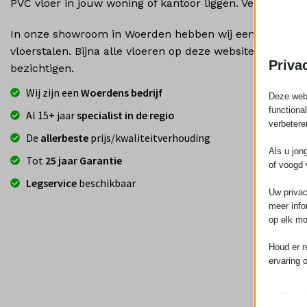
PVC vloer in jouw woning of kantoor liggen. Vele jaren p
In onze showroom in Woerden hebben wij een uitgebrei
vloerstalen. Bijna alle vloeren op deze website zijn ook
Priva
bezichtigen.
Wij zijn een
Woerdens bedrijf
Deze webs
functiona
Al 15+ jaar
specialist in de regio
verbetere
De
allerbeste
prijs/kwaliteitverhouding
Als u jon
Tot
25 jaar Garantie
of voogd 
Legservice
beschikbaar
Uw privac
meer info
op elk mo
Houd er r
ervaring 
Essen