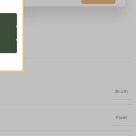
 de
ming van
 onze
ende
Bruin
ifieke
Floer