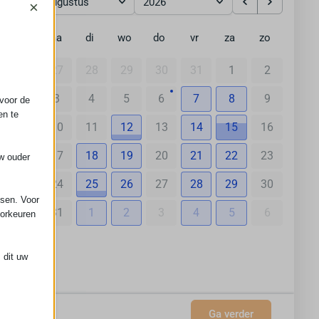
augustus
2026
×
ma
di
wo
do
vr
za
zo
27
28
29
30
31
1
2
3
4
5
6
7
8
9
voor de
en te
10
11
12
13
14
15
16
17
18
19
20
21
22
23
uw ouder
24
25
26
27
28
29
30
ssen. Voor
31
1
2
3
4
5
6
oorkeuren
 dit uw
nl
Ga verder