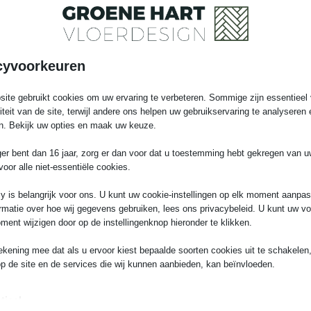
lezier gegarandeerd!
Jouw informatie
d assortiment aan
 in onze showroom te
cyvoorkeuren
ite gebruikt cookies om uw ervaring te verbeteren. Sommige zijn essentieel 
liteit van de site, terwijl andere ons helpen uw gebruikservaring te analyseren 
n. Bekijk uw opties en maak uw keuze.
ger bent dan 16 jaar, zorg er dan voor dat u toestemming hebt gekregen van 
voor alle niet-essentiële cookies.
y is belangrijk voor ons. U kunt uw cookie-instellingen op elk moment aanpa
rmatie over hoe wij gegevens gebruiken, lees ons privacybeleid. U kunt uw v
ment wijzigen door op de instellingenknop hieronder te klikken.
Kom in contact
+31618657156
ekening mee dat als u ervoor kiest bepaalde soorten cookies uit te schakelen,
info@groenehartvloerdesign.
op de site en de services die wij kunnen aanbieden, kan beïnvloeden.
tieel
Menu inklappen