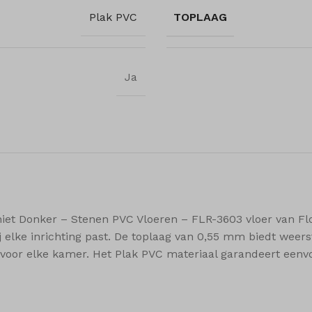
w
commerce_session_*
rst_add
Plak PVC
TOPLAAG
nt-v2
ings-*
grations
ings-time-*
ssion
ftApplicationsTelemetryDeviceId
ata
Ja
ftApplicationsTelemetryFirstLaunchTime
how
er_page
er_row
iew
_c
iet Donker – Stenen PVC Vloeren – FLR-3603 vloer van Floe
t_cleared_time
 elke inrichting past. De toplaag van 0,55 mm biedt weerst
t_compare_list
s voor elke kamer. Het Plak PVC materiaal garandeert een
t_recently_viewed_products
t_wishlist_count
t_wishlist_products