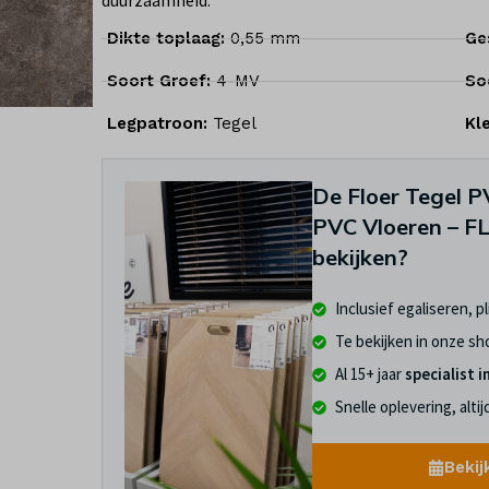
duurzaamheid.
Dikte toplaag:
0,55 mm
Ge
Soort Groef:
4-MV
So
Legpatroon:
Tegel
Kl
De Floer Tegel P
PVC Vloeren – F
bekijken?
Inclusief egaliseren, p
Te bekijken in onze s
Al 15+ jaar
specialist i
Snelle oplevering, alti
Bekij