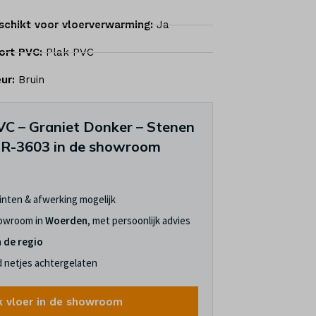
schikt voor vloerverwarming:
Ja
ort PVC:
Plak PVC
eur:
Bruin
VC – Graniet Donker – Stenen
LR-3603 in de showroom
linten & afwerking mogelijk
howroom in
Woerden
, met persoonlijk advies
n de regio
jd netjes achtergelaten
k vloer in de showroom