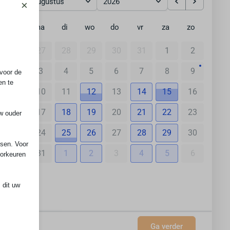
augustus
2026
×
ma
di
wo
do
vr
za
zo
27
28
29
30
31
1
2
3
4
5
6
7
8
9
voor de
en te
10
11
12
13
14
15
16
17
18
19
20
21
22
23
uw ouder
24
25
26
27
28
29
30
ssen. Voor
31
1
2
3
4
5
6
oorkeuren
 dit uw
nl
Ga verder