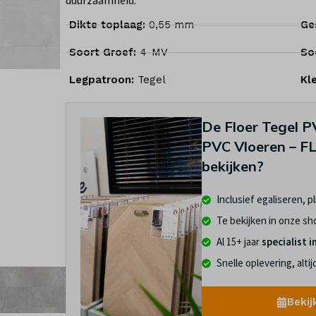
duurzaamheid.
Dikte toplaag:
0,55 mm
Ge
Soort Groef:
4-MV
So
Legpatroon:
Tegel
Kl
De Floer Tegel P
PVC Vloeren – F
bekijken?
Inclusief egaliseren, p
Te bekijken in onze s
Al 15+ jaar
specialist i
Snelle oplevering, alti
Bekij