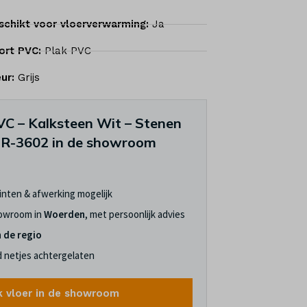
schikt voor vloerverwarming:
Ja
ort PVC:
Plak PVC
eur:
Grijs
VC – Kalksteen Wit – Stenen
LR-3602 in de showroom
linten & afwerking mogelijk
howroom in
Woerden
, met persoonlijk advies
n de regio
jd netjes achtergelaten
k vloer in de showroom