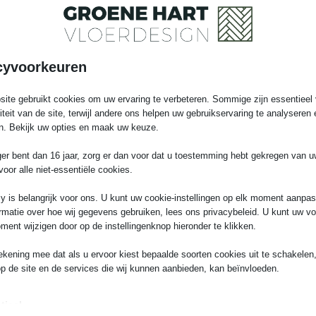
lezier gegarandeerd!
Jouw informatie
d assortiment aan
 in onze showroom te
cyvoorkeuren
ite gebruikt cookies om uw ervaring te verbeteren. Sommige zijn essentieel 
liteit van de site, terwijl andere ons helpen uw gebruikservaring te analyseren 
n. Bekijk uw opties en maak uw keuze.
ger bent dan 16 jaar, zorg er dan voor dat u toestemming hebt gekregen van 
voor alle niet-essentiële cookies.
y is belangrijk voor ons. U kunt uw cookie-instellingen op elk moment aanpa
rmatie over hoe wij gegevens gebruiken, lees ons privacybeleid. U kunt uw v
ment wijzigen door op de instellingenknop hieronder te klikken.
Kom in contact
+31618657156
ekening mee dat als u ervoor kiest bepaalde soorten cookies uit te schakelen,
info@groenehartvloerdesign.
op de site en de services die wij kunnen aanbieden, kan beïnvloeden.
tieel
Menu inklappen