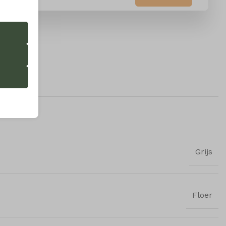
 de
ming van
 onze
ende
Grijs
ifieke
Floer