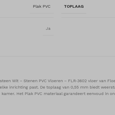
w
commerce_session_*
rst_add
Plak PVC
TOPLAAG
nt-v2
ings-*
grations
ings-time-*
ssion
ftApplicationsTelemetryDeviceId
ata
Ja
ftApplicationsTelemetryFirstLaunchTime
how
er_page
er_row
iew
_c
steen Wit – Stenen PVC Vloeren – FLR-3602 vloer van Floer
t_cleared_time
 elke inrichting past. De toplaag van 0,55 mm biedt weerst
t_compare_list
ke kamer. Het Plak PVC materiaal garandeert eenvoud in o
t_recently_viewed_products
t_wishlist_count
t_wishlist_products