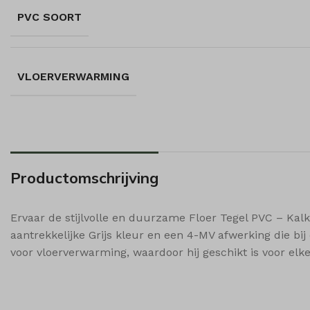
_gcl_a
amp_*
wp_woo
sbjs_fi
PVC SOORT
_gcl_gs
euconse
wp-sett
sbjs_mi
i18next
wp-sett
sbjs_se
Microso
sbjs_ud
VLOERVERWARMING
Microso
popupS
shop_p
shop_p
Productomschrijving
shop_v
ssm_au
Ervaar de stijlvolle en duurzame Floer Tegel PVC – Kalk
wishlis
aantrekkelijke Grijs kleur en een 4-MV afwerking die bij
woodmar
voor vloerverwarming, waardoor hij geschikt is voor el
woodmar
woodmar
woodmar