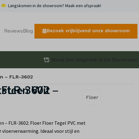
Langskomen in de showroom? Maak een afspraak!
Bezoek vrijblijvend onze showroom
Reviews
Blog
Maak Een Afspraak In De Showroom
en – FLR-3602
C Vloeren – FLR-3602
Floer
en – FLR-3602: Floer Floer Tegel PVC met
 vloerverwarming. Ideaal voor stijl en