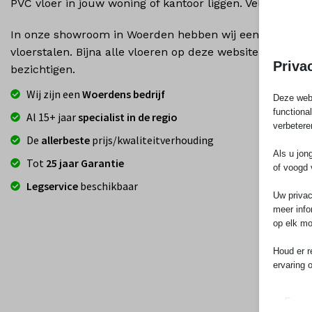
PVC vloer in jouw woning of kantoor liggen. Vele jaren p
In onze showroom in Woerden hebben wij een uitgebrei
vloerstalen. Bijna alle vloeren op deze website zijn ook
Priva
bezichtigen.
Wij zijn een
Woerdens bedrijf
Deze webs
functiona
Al 15+ jaar
specialist in de regio
verbetere
De
allerbeste
prijs/kwaliteitverhouding
Als u jon
Tot
25 jaar Garantie
of voogd 
Legservice
beschikbaar
Uw privac
meer info
op elk mo
Houd er r
ervaring 
Essen