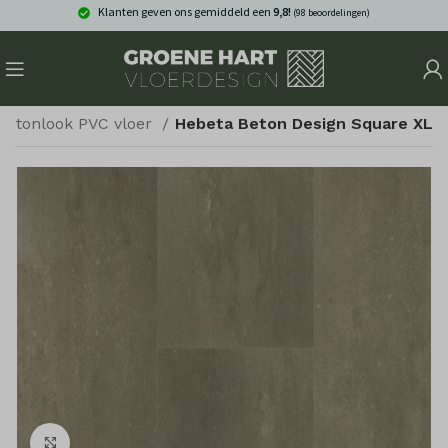
Klanten geven ons gemiddeld een
9,8!
(98 beoordelingen)
Betonlook PVC vloer
Hebeta Beton Design Square XL
Klik om te vergroten