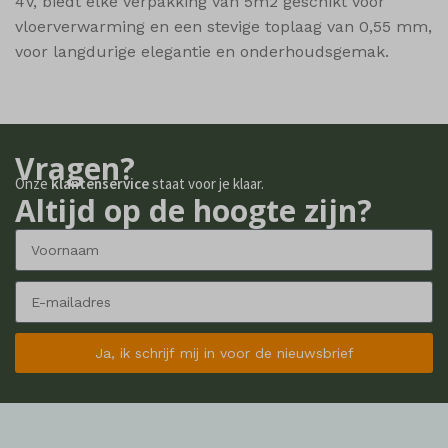
4V, biedt elke verpakking van 5m2 geschikt voor
vloerverwarming en een stevige toplaag van 0,55 mm,
voor langdurige elegantie en onderhoudsgemak.
Vragen?
Onze
klantenservice
staat voor je klaar.
Altijd op de hoogte zijn?
Ja, ik schrijf mij in voor de nieuwsbrief