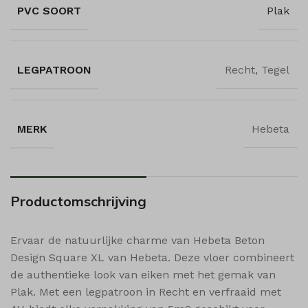
PVC SOORT
Plak
shop_per_row
shop_view
ssm_au_c
LEGPATROON
Recht, Tegel
wishlist_cleared_time
woodmart_compare_list
woodmart_recently_viewed_products
MERK
Hebeta
woodmart_wishlist_count
woodmart_wishlist_products
Productomschrijving
Ervaar de natuurlijke charme van Hebeta Beton
Design Square XL van Hebeta. Deze vloer combineert
de authentieke look van eiken met het gemak van
Plak. Met een legpatroon in Recht en verfraaid met