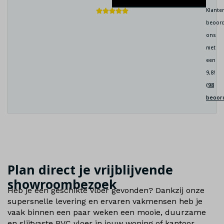
Klante
beoord
ons
met
een
9,8!
(98
beoor
Plan direct je vrijblijvende
showroombezoek
Heb je een geschikte vloer gevonden? Dankzij onze
supersnelle levering en ervaren vakmensen heb je
vaak binnen een paar weken een mooie, duurzame
en slijtvaste PVC vloer in jouw woning of kantoor