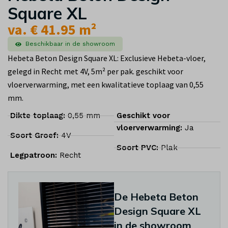
Square XL
va. € 41.95 m²
Beschikbaar in de showroom
Hebeta Beton Design Square XL: Exclusieve Hebeta-vloer,
gelegd in Recht met 4V, 5m² per pak. geschikt voor
vloerverwarming, met een kwalitatieve toplaag van 0,55
mm.
Dikte toplaag:
0,55 mm
Geschikt voor
vloerverwarming:
Ja
Soort Groef:
4V
Soort PVC:
Plak
Legpatroon:
Recht
De Hebeta Beton
Design Square XL
in de showroom