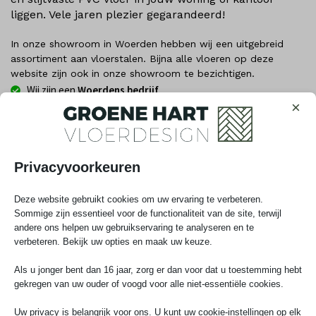
liggen. Vele jaren plezier gegarandeerd!
In onze showroom in Woerden hebben wij een uitgebreid
assortiment aan vloerstalen. Bijna alle vloeren op deze
website zijn ook in onze showroom te bezichtigen.
Wij zijn een
Woerdens bedrijf
×
Al 15+ jaar
specialist in de regio
De
allerbeste
prijs/kwaliteitverhouding
Tot
25 jaar Garantie
Privacyvoorkeuren
Legservice
beschikbaar
Deze website gebruikt cookies om uw ervaring te verbeteren.
Sommige zijn essentieel voor de functionaliteit van de site, terwijl
andere ons helpen uw gebruikservaring te analyseren en te
📅 Kies hieronder eenvoudig je datum
verbeteren. Bekijk uw opties en maak uw keuze.
Als u jonger bent dan 16 jaar, zorg er dan voor dat u toestemming hebt
gekregen van uw ouder of voogd voor alle niet-essentiële cookies.
augustus
2026
Uw privacy is belangrijk voor ons. U kunt uw cookie-instellingen op elk