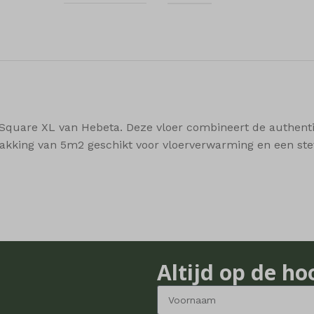
ings-time-*
ssion
ftApplicationsTelemetryDeviceId
ata
ftApplicationsTelemetryFirstLaunchTime
how
er_page
er_row
Square XL van Hebeta. Deze vloer combineert de authenti
iew
rpakking van 5m2 geschikt voor vloerverwarming en een ste
_c
t_cleared_time
t_compare_list
t_recently_viewed_products
t_wishlist_count
Altijd op de ho
t_wishlist_products