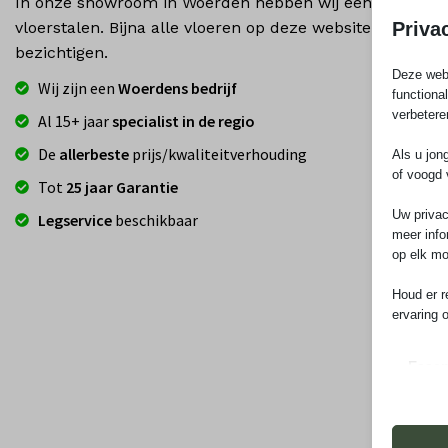
In onze showroom in Woerden hebben wij een uitgebrei
Priva
vloerstalen. Bijna alle vloeren op deze website zijn ook
bezichtigen.
Deze webs
Wij zijn een
Woerdens bedrijf
functiona
verbetere
Al 15+ jaar
specialist in de regio
De
allerbeste
prijs/kwaliteitverhouding
Als u jon
of voogd 
Tot
25 jaar Garantie
Uw privac
Legservice
beschikbaar
meer info
op elk mo
Houd er r
ervaring 
Essen
Essent
correc
de geb