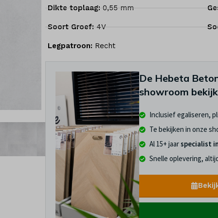
Dikte toplaag:
0,55 mm
Ge
Soort Groef:
4V
So
Legpatroon:
Recht
De Hebeta Beton
showroom bekij
Inclusief egaliseren, p
Te bekijken in onze s
Al 15+ jaar
specialist i
Snelle oplevering, alti
Bekij