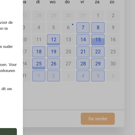
ma
di
wo
do
vr
za
zo
27
28
29
30
31
1
2
voor de
3
4
5
6
7
8
9
en te
10
11
12
13
14
15
16
uw ouder
17
18
19
20
21
22
23
24
25
26
27
28
29
30
ssen. Voor
oorkeuren
31
1
2
3
4
5
6
 dit uw
nl
 de
Ga verder
ming van