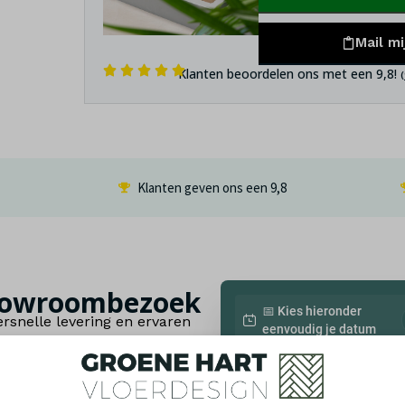
Mail mi
Klanten beoordelen ons met een 9,8!
Klanten geven ons een
9,8
 showroombezoek
📅 Kies hieronder
rsnelle levering en ervaren
eenvoudig je datum
e, duurzame en slijtvaste
lezier gegarandeerd!
Jouw informatie