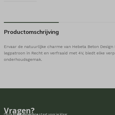
i18next
wp-sett
sbjs_se
Microso
sbjs_ud
Microso
popupS
Productomschrijving
shop_p
shop_p
Ervaar de natuurlijke charme van Hebeta Beton Design 
shop_v
legpatroon in Recht en verfraaid met 4V, biedt elke ve
ssm_au
onderhoudsgemak.
wishlis
woodmar
woodmar
woodmar
woodmar
Vragen?
Onze
klantenservice
staat voor je klaar.