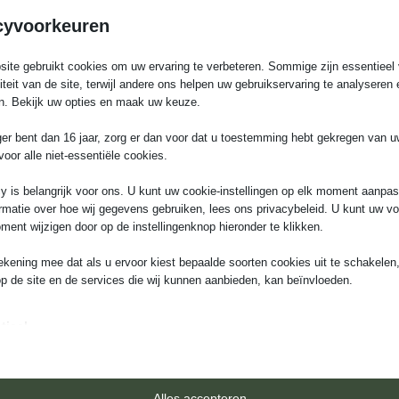
d assortiment aan
cyvoorkeuren
 in onze showroom te
ite gebruikt cookies om uw ervaring te verbeteren. Sommige zijn essentieel 
liteit van de site, terwijl andere ons helpen uw gebruikservaring te analyseren 
n. Bekijk uw opties en maak uw keuze.
ger bent dan 16 jaar, zorg er dan voor dat u toestemming hebt gekregen van 
voor alle niet-essentiële cookies.
y is belangrijk voor ons. U kunt uw cookie-instellingen op elk moment aanpa
rmatie over hoe wij gegevens gebruiken, lees ons privacybeleid. U kunt uw v
ment wijzigen door op de instellingenknop hieronder te klikken.
Kom in contact
ekening mee dat als u ervoor kiest bepaalde soorten cookies uit te schakelen,
+31618657156
op de site en de services die wij kunnen aanbieden, kan beïnvloeden.
info@groenehartvloerdesign.
tieel
Menu inklappen
iële cookies en services bieden basisfunctionaliteit en zijn noodzakelijk voor
te werking van de website. Deze cookies en services vereisen geen toestem
ruiker volgens de AVG.
Alles accepteren