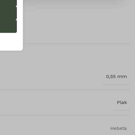
 onze
ende
0,55 mm
ifieke
Plak
Hebeta