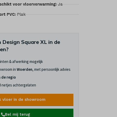
schikt voor vloerverwarming:
Ja
ort PVC:
Plak
 Design Square XL in de
ken?
linten & afwerking mogelijk
howroom in
Woerden
, met persoonlijk advies
n de regio
jd netjes achtergelaten
k vloer in de showroom
Bel mij terug