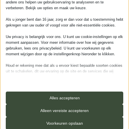
24
25
26
27
28
29
30
andere ons helpen uw gebruikservaring te analyseren en te
verbeteren. Bekijk uw opties en maak uw keuze.
31
1
2
3
4
5
6
Als u jonger bent dan 16 jaar, zorg er dan voor dat u toestemming hebt
gekregen van uw ouder of voogd voor alle niet-essentiële cookies.
Uw privacy is belangrijk voor ons. U kunt uw cookie-instellingen op elk
moment aanpassen. Voor meer informatie over hoe wij gegevens
gebruiken, lees ons privacybeleid. U kunt uw voorkeuren op elk
Ga verder
moment wijzigen door op de instellingenknop hieronder te klikken.
Houd er rekening mee dat als u ervoor kiest bepaalde soorten cookies
uit te schakelen, dit uw ervaring op de site en de services die wij
kunnen aanbieden, kan beïnvloeden.
Essentieel
Essentiële cookies en services bieden basisfunctionaliteit en zijn
Alles accepteren
noodzakelijk voor de correcte werking van de website. Deze
Aanvullende informatie
cookies en services vereisen geen toestemming van de gebruiker
Alleen vereiste accepteren
volgens de AVG.
Details weergeven
Voorkeuren opslaan
GROEF
4-zijdige v-groef