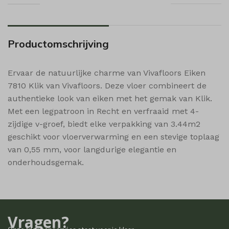
sbjs_udata
MicrosoftApplicationsTelemetryDeviceId
MicrosoftApplicationsTelemetryFirstLaunchTime
Productomschrijving
popupShow
shop_per_page
Ervaar de natuurlijke charme van Vivafloors Eiken
shop_per_row
7810 Klik van Vivafloors. Deze vloer combineert de
shop_view
authentieke look van eiken met het gemak van Klik.
Met een legpatroon in Recht en verfraaid met 4-
ssm_au_c
zijdige v-groef, biedt elke verpakking van 3.44m2
wishlist_cleared_time
geschikt voor vloerverwarming en een stevige toplaag
woodmart_compare_list
van 0,55 mm, voor langdurige elegantie en
woodmart_recently_viewed_products
onderhoudsgemak.
woodmart_wishlist_count
woodmart_wishlist_products
Vragen?