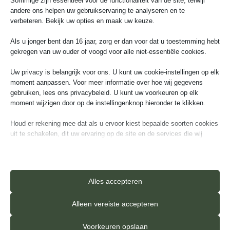
Sommige zijn essentieel voor de functionaliteit van de site, terwijl
24
25
26
27
28
29
30
andere ons helpen uw gebruikservaring te analyseren en te
verbeteren. Bekijk uw opties en maak uw keuze.
31
1
2
3
4
5
6
Als u jonger bent dan 16 jaar, zorg er dan voor dat u toestemming hebt
gekregen van uw ouder of voogd voor alle niet-essentiële cookies.
Uw privacy is belangrijk voor ons. U kunt uw cookie-instellingen op elk
moment aanpassen. Voor meer informatie over hoe wij gegevens
gebruiken, lees ons privacybeleid. U kunt uw voorkeuren op elk
Ga verder
moment wijzigen door op de instellingenknop hieronder te klikken.
Houd er rekening mee dat als u ervoor kiest bepaalde soorten cookies
uit te schakelen, dit uw ervaring op de site en de services die wij
kunnen aanbieden, kan beïnvloeden.
Essentieel
Essentiële cookies en services bieden basisfunctionaliteit en zijn
Alles accepteren
Aanvullende informatie
noodzakelijk voor de correcte werking van de website. Deze
cookies en services vereisen geen toestemming van de gebruiker
Alleen vereiste accepteren
volgens de AVG.
Details weergeven
Voorkeuren opslaan
GROEF
4-zijdige v-groef