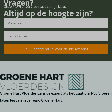
Vragen?
Onze
klantenservice
staat voor je klaar.
Altijd op de hoogte zijn?
Ja, ik schrijf mij in voor de nieuwsbrief
Groene Hart Vloerdesign is dé expert als het gaat om PVC Vloeren
laten leggen in de regio Groene Hart.