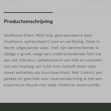
i18next
sbjs_udata
MicrosoftApplicationsTelemetryDeviceId
MicrosoftApplicationsTelemetryFirstLaunchTime
Productomschrijving
popupShow
shop_per_page
Vivafloors Eiken 7820 Klik, gepresenteerd door
Vivafloors, symboliseert luxe en verfijning. Deze in
shop_per_row
Recht uitgevoerde vloer, met zijn kenmerkende 4-
shop_view
zijdige v-groef, voegt een onderscheidende flair toe
ssm_au_c
aan elk interieur. Gefabriceerd van Klik en voorzien
wishlist_cleared_time
van een toplaag van 0,55 mm, belooft deze vloer
zowel esthetiek als duurzaamheid. Met 3.44m2 per
woodmart_compare_list
pakket en geschikt voor vloerverwarming is het een
woodmart_recently_viewed_products
superieure keuze voor elke moderne woonruimte.
woodmart_wishlist_count
woodmart_wishlist_products